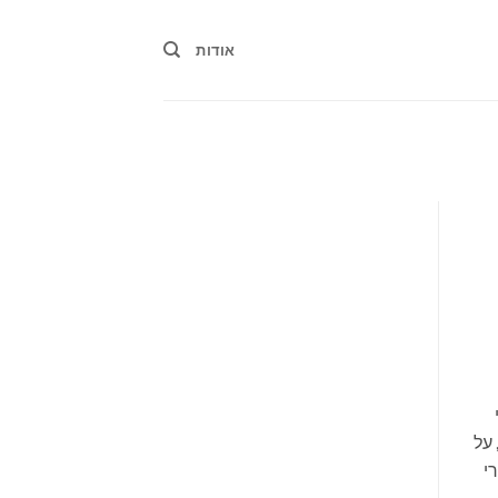
אודות
 על
י