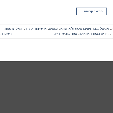
המשך קריאה
→
גו
אביטל ענבר
,
אוניברסיטת ת"א
,
אוראן
,
אנוסים
,
גירוש יהודי ספרד
,
דניאל הרשנזון
,
ד
,
יהודים בספרד
,
יודאיקה
,
ספר עיון
,
שודדי ים
השאר תג