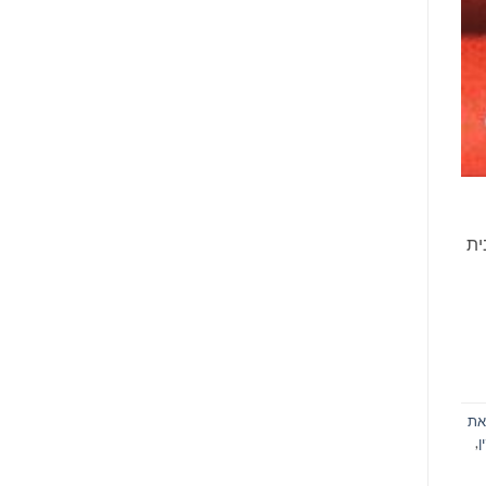
ית
נוער.
זאת
ן
,