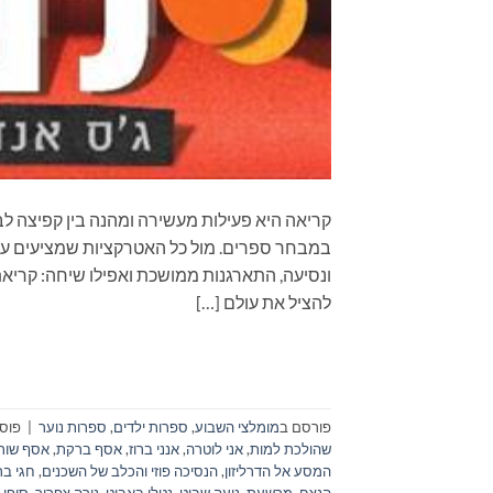
קריאה היא פעילות מעשירה ומהנה בין קפיצה לב
במבחר ספרים. מול כל האטרקציות שמציעים עול
להציל את עולם […]
פורסם ב
מומלצי השבוע
,
ספרות ילדים
,
ספרות נוער
|
פוסט
שהולכת למות
,
אני לוטרה
,
אנני ברוז
,
אסף ברקת
,
אסף שור
המסע אל הדרליזון
,
הנסיכה פוזי והכלב של השכנים
,
חגי ב