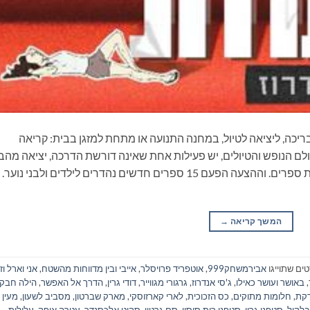
ריכה, ליציאה לטיול, במחנה התנועה או מתחת למזגן בבית: קריאה
ם הנופש והטיולים, יש פעילות אחת שאינה דורשת הדרכה, יציאה מהב
ונסיעה, התארגנות ממושכת ואפילו שיחה: קריאת ספרים. וההצעה הפעם 15 ספרים חדשים נהדרים לילדים ולבני 
המשך קריאה
→
ים שתוייגו
אבירמשחק999
,
אוטפריד פרויסלר
,
אייבי ובין מדווחות מהשטח
,
אני וארל ו
,
באושר ועושר כאילו
,
ג'סי אנדרוז
,
גרגורי מגווייר
,
דודי גרין
,
הדרך אל האפשר
,
הילה חבקי
רקת
,
חלומות מתוקים
,
כס הזכוכית
,
לארי קארזוסקי
,
מארק שברטון
,
מסביב לשעון
,
מעין