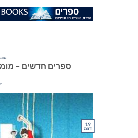
Ski
t
conten
מומל
ספרים חדשים – מומלצי ה
Y
19
דצמ