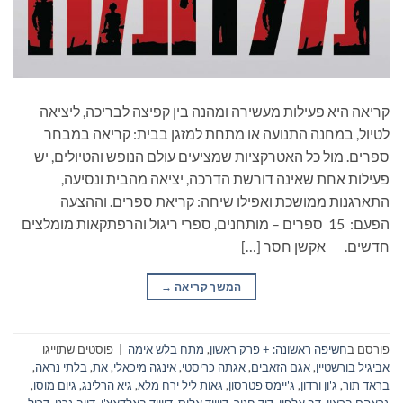
קריאה היא פעילות מעשירה ומהנה בין קפיצה לבריכה, ליציאה
לטיול, במחנה התנועה או מתחת למזגן בבית: קריאה במבחר
ספרים. מול כל האטרקציות שמציעים עולם הנופש והטיולים, יש
פעילות אחת שאינה דורשת הדרכה, יציאה מהבית ונסיעה,
התארגנות ממושכת ואפילו שיחה: קריאת ספרים. וההצעה
הפעם: 15 ספרים – מותחנים, ספרי ריגול והרפתקאות מומלצים
חדשים. אקשן חסר […]
המשך קריאה
→
פורסם ב
חשיפה ראשונה: + פרק ראשון
,
מתח בלש אימה
|
פוסטים שתוייגו
אביגיל בורשטיין
,
אגם הזאבים
,
אגתה כריסטי
,
אינגה מיכאלי
,
את
,
בלתי נראה
,
בראד תור
,
ג'ון ורדון
,
ג'יימס פטרסון
,
גאות ליל ירח מלא
,
גיא הרלינג
,
גיום מוסו
,
גראהם בראון
,
דב אלפון
,
דוד חנוך
,
דיוויד אליס
,
דיוויד באלדאצ'י
,
דייב גרני
,
דריל