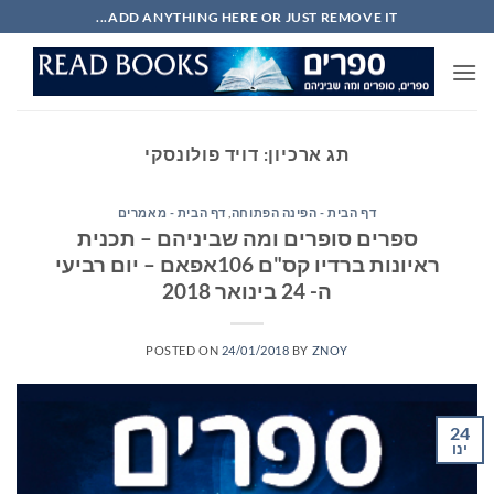
Ski
ADD ANYTHING HERE OR JUST REMOVE IT...
t
conten
תג ארכיון:
דויד פולונסקי
דף הבית - הפינה הפתוחה
,
דף הבית - מאמרים
ספרים סופרים ומה שביניהם – תכנית
ראיונות ברדיו קס"ם 106אפאם – יום רביעי
ה- 24 בינואר 2018
POSTED ON
24/01/2018
BY
ZNOY
24
ינו