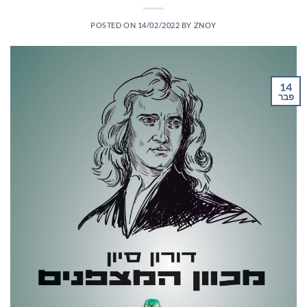
POSTED ON
14/02/2022
BY
ZNOY
14
פבר