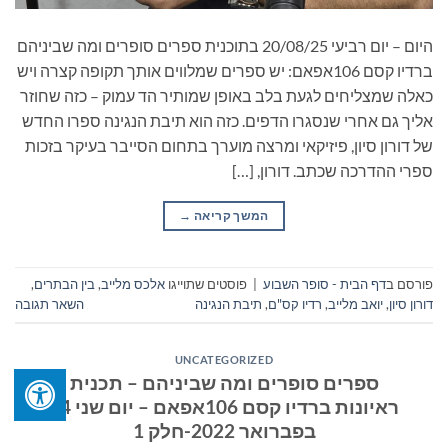
היום – יום רביעי 20/08/25 בתוכנית ספרים סופרים ומה שביניהם
ברדיו קסם 106אפאם: יש ספרים שמלווים אותך תקופה קצרה ויש
כאלה שמצליחים לגעת בלב באופן שמותיר הד עמוק – כזה שחוזר
אליך גם אחרי שנסגרו הדפים. כזה הוא תיבת הנגינה ספרו החדש
של דורון סיון, פיזיקאי ומרצה מוערך בתחום הסייבר בעיקר בזכות
ספרי ההדרכה שכתב. דורון, […]
המשך קריאה
→
פורסם ב
דף הבית - סופר השבוע
|
פוסטים שתוייגו
אלכס מלייב
,
בין הבתרים
,
דורון סיון
,
יואב מלייב
,
רדיו קס"ם
,
תיבת הנגינה
השאר תגובה
UNCATEGORIZED
ספרים סופרים ומה שביניהם – תכנית
ראיונות ברדיו קסם 106אפאם – יום שני 14
בפברואר 2022-חלק 1