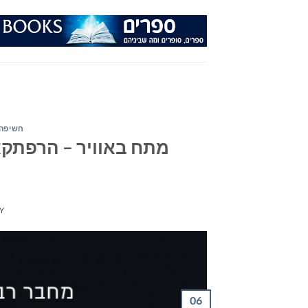
Ski
t
conten
חשיפה 
מתח באוויר – הרפתקא
Y
06