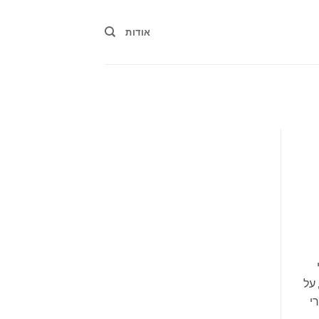
אודות
 על
י