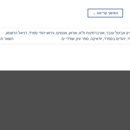
המשך קריאה
→
גו
אביטל ענבר
,
אוניברסיטת ת"א
,
אוראן
,
אנוסים
,
גירוש יהודי ספרד
,
דניאל הרשנזון
,
ד
,
יהודים בספרד
,
יודאיקה
,
ספר עיון
,
שודדי ים
השאר תג