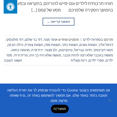
חוויה תרבותית לילדים וגם יסייעו להוריהם, בהקראה ובפעילויות.
בהמשך הסקירה שלפניכם. מסע של קסם […]
המשך קריאה
→
פורסם ב
ספרות ילדים
|
פוסטים שתוייגו
אהוד מנור
,
דוד בר שלום
,
דוד פולונסקי
,
דניאל ווליך
,
הוצאת גוונים
,
הוצאת כתר
,
הוצאת מודן
,
הוצאת צמרת
,
הילה חבקין
,
חגאי דובינסקי
,
חדוה גבריאל
,
טינקרטנק
,
יולן מצגר
,
ירח זורח
,
מהומה בחווה
,
מעשה בעכבר שלא רצה להיות עכבר
,
מעשה שלא היה כך היה
,
נורית זרחי
,
ספר
ילדים
,
ספרי ילדים
,
רינת מצליח
השאר תגובה
אנו משתמשים בקובצי Cookie כדי להבטיח שנספק לך את חוויית הגלישה
הטובה ביותר באתר שלנו. אם תמשיך להשתמש באתר זה, נניח שאתה
מרוצה ממנו.
Copyright 2026 ©
Flatsome Theme
מאשר/ת