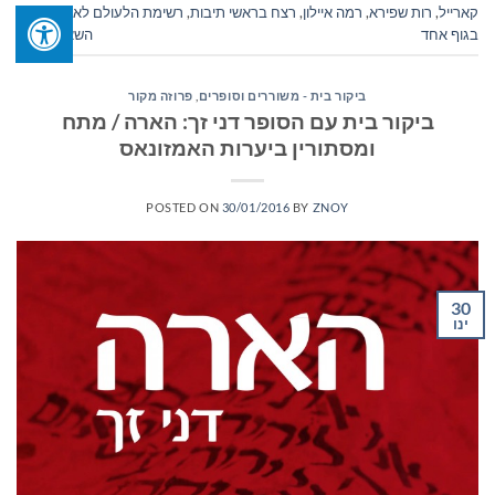
קארייל
,
רות שפירא
,
רמה איילון
,
רצח בראשי תיבות
,
רשימת הלעולם לא
,
שתיים
בגוף אחד
השאר תגובה
ביקור בית - משוררים וסופרים
,
פרוזה מקור
ביקור בית עם הסופר דני זך: הארה / מתח
ומסתורין ביערות האמזונאס
POSTED ON
30/01/2016
BY
ZNOY
30
ינו