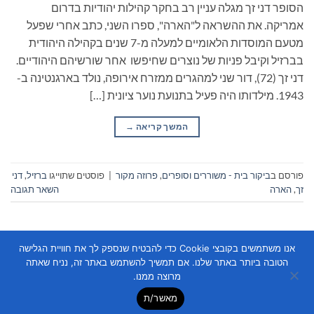
הסופר דני זך מגלה עניין רב בחקר קהילות יהודיות בדרום
אמריקה. את ההשראה ל"הארה", ספרו השני, כתב אחרי שפעל
מטעם המוסדות הלאומיים למעלה מ-7 שנים בקהילה היהודית
בברזיל וקיבל פניות של נוצרים שחיפשו אחר שורשיהם היהודיים.
דני זך (72), דור שני למהגרים ממזרח אירופה, נולד בארגנטינה ב-
1943. מילדותו היה פעיל בתנועת נוער ציונית […]
המשך קריאה
→
פורסם ב
ביקור בית - משוררים וסופרים
,
פרוזה מקור
|
פוסטים שתוייגו
ברזיל
,
דני
זך
,
הארה
השאר תגובה
אנו משתמשים בקובצי Cookie כדי להבטיח שנספק לך את חוויית הגלישה
הטובה ביותר באתר שלנו. אם תמשיך להשתמש באתר זה, נניח שאתה
מרוצה ממנו.
מאשר/ת
Copyright 2026 ©
Flatsome Theme