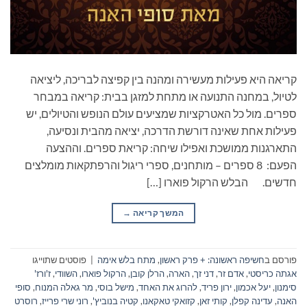
קריאה היא פעילות מעשירה ומהנה בין קפיצה לבריכה, ליציאה
לטיול, במחנה התנועה או מתחת למזגן בבית: קריאה במבחר
ספרים. מול כל האטרקציות שמציעים עולם הנופש והטיולים, יש
פעילות אחת שאינה דורשת הדרכה, יציאה מהבית ונסיעה,
התארגנות ממושכת ואפילו שיחה: קריאת ספרים. וההצעה
הפעם: 8 ספרים – מותחנים, ספרי ריגול והרפתקאות מומלצים
חדשים. הבלש הרקול פוארו […]
המשך קריאה
→
פורסם ב
חשיפה ראשונה: + פרק ראשון
,
מתח בלש אימה
|
פוסטים שתוייגו
אגתה כריסטי
,
אדם זר
,
דני זך
,
הארה
,
הרלן קובן
,
הרקול פוארו
,
השוודי
,
ז'ורז'
סימנון
,
יעל אכמון
,
ירון פריד
,
להרוג את האחד
,
מישל בוסי
,
מר גאלה המנוח
,
סופי
האנה
,
עדינה קפלן
,
קותי זאן
,
קזואקי טאקאנו
,
קטיה בנוביץ'
,
רוני שרי פרייז
,
רוסרט