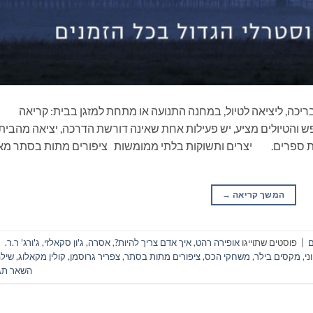
ריכה, ליציאה לטיול, במחנה התנועה או מתחת למזגן בבית: קריאה
 והטיולים מציע, יש פעילות אחת שאינה דורשת הדרכה, יציאה מהבית
יאת ספרים. יצרים ותשוקות בלתי ממומשות ציפורים מתות בסתר מ
המשך קריאה
→
ם
|
פוסטים שתוייגו
אופירה רהט
,
איך אדם צריך להיות?
,
אסרה
,
ג'ון סקאלזי
,
ג'ורג' ר.ר.
ני
,
מקסים בילר
,
משחקי הכס
,
ציפורים מתות בסתר
,
צפריר גרוסמן
,
קולין מקאלוג
,
שיל
השאר תג