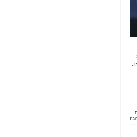
את
ה
ובה