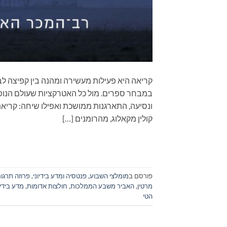
קריאה היא פעילות מעשירה ומהנה בין קפיצה לב
במבחר ספרים. מול כל האטרקציות שעולם הנופש
ונסיעה, התארגנות ממושכת ואפילו שיחה: קר
קולין מקאלוג, מהרומנים […]
פורסם ב
מומלצי השבוע
,
פנטסיה ומדע בידיוני
,
פרוזה תרגו
מרטין
,
האביר משבע הממלכות
,
חולצות אדומות
,
מדע בידיו
הטי