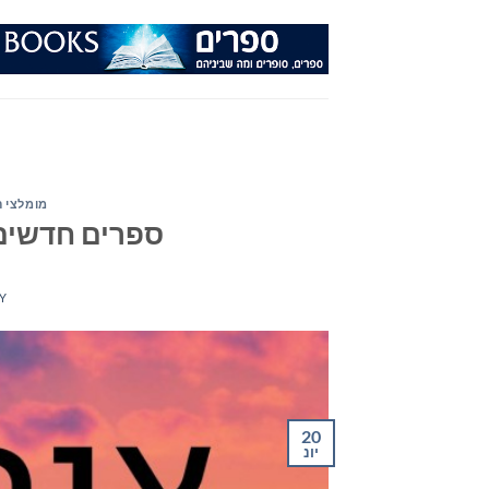
Ski
t
conten
מומלצי 
ספרים חדשים – מ
Y
20
יונ