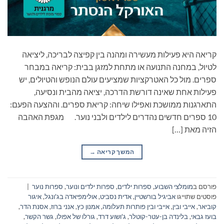
קריאה היא פעילות מעשירה ומהנה בין קפיצה לבריכה, ליציאה
לטיול, במחנה התנועה או מתחת למזגן בבית: קריאה במבחר
ספרים. מול כל האטרקציות שמציעים עולם הנופש והטיולים, יש
פעילות אחת שאינה דורשת הדרכה, יציאה מהבית ונסיעה,
התארגנות ממושכת ואפילו שיחה: קריאת ספרים. וההצעה הפעם:
10 ספרים חדשים נהדרים לילדים ולבני נוער. מגפת האהבה
הזיה מאת […]
המשך קריאה
→
פורסם ב
מומלצי השבוע
,
ספרות ילדים
,
ספרות ילדים ונוער
,
ספרות נוער
|
פוסטים שתוייגו
אביגיל בורשטיין
,
אדית נסביט
,
אולימפיאדה בג'ונגל
,
איגור
קוביאר
,
אייבי ובין
,
אייבי ובין פותרות תעלומה
,
אמנון כץ
,
אנני ברוז
,
אסנת הדר
,
בועז גבאי
,
בלינדה בן-עטר-קוטלר
,
ג'ושוע דרד
,
גורלו של אפולו
,
גשר הקשר
,