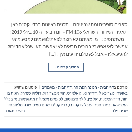
ספרים סופרים ומה שביניהם – תכנית ראיונות ברדיו קס"ם כאן
תאגיד השידור הישראלי 106 FM – יום רביעי ה- 10 ביולי 2019:
משתתפים: מי מאיתנו לא רוצה לצאת לפעמים למסע מ'אי
אפשר' לַאי אפשר? ברוכים הבאים לאי אפשר, האי שכל אחד יכול
להגיע אליו – אבל לא כולם יודעים איך. […]
המשך קריאה
→
פורסם ב
דף הבית - הפינה הפתוחה
,
דף הבית - מאמרים
|
פוסטים שתוייגו
באושר ועושר כאילו
,
דידייה ואן קואלארט
,
האי אפשר
,
ז'ול
,
ז'וליאן סנדרל
,
חגית בן
חור
,
חדר הפלאות
,
יעל צין
,
לילך סימן טוב
,
לפעמים משאלות מתגשמות
,
מי בכלל
המציא את בית הספר
,
ענבל צדקה נבו
,
רדיו קס"ם
,
שהם סמיט
,
שרה מלינובסקי
,
שרית פלד
השאר תגובה