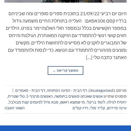
היום יום רביעי 21/09/22 בתוכנית ספרים סופרים ומה שביניהם
ברדיו קסם 106אפאם: העלייה בתוחלת החיים משמעה גידול
במספר הקשישים בכלל ובמספר חולי האלצהיימר בפרט. הילדים
חווים קושי רגשי להתמודד עם הזיקנה המאוחרת, הגילנות והיחס
של המבוגרים לזקנים לא מסייעים לתחושות הילדים, מקשים
ומונעים מההורים להתמודד עם הנושא. כדי לנסות ולהתמודד עם
האתגר כתבה טלי […]
המשך קריאה
→
פורסם ב
Uncategorized
,
דף הבית - הפינה הפתוחה
,
דף הבית - מאמרים
|
פוסטים שתוייגו
אנשים שאנחנו פוגשים בחופשה
,
האנשים מרציף 5
,
טלי שטרית
,
יחסית לגילה
,
לינווד ברקלי
,
מי שמוצא ראשון
,
סבא גדול לפעמים קצת מבולבל
,
עיינה פרידמן
,
קלייר פולי
,
רדיו קס"ם
השאר תגובה