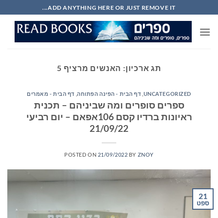
Ski
ADD ANYTHING HERE OR JUST REMOVE IT...
t
conten
תג ארכיון:
האנשים מרציף 5
UNCATEGORIZED
,
דף הבית - הפינה הפתוחה
,
דף הבית - מאמרים
ספרים סופרים ומה שביניהם – תכנית
ראיונות ברדיו קסם 106אפאם – יום רביעי
21/09/22
POSTED ON
21/09/2022
BY
ZNOY
21
ספט