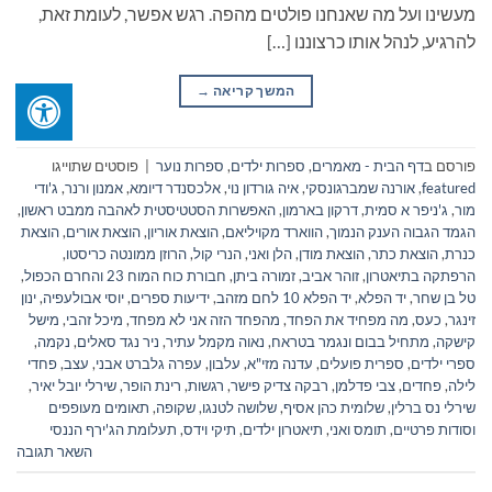
מעשינו ועל מה שאנחנו פולטים מהפה. רגש אפשר, לעומת זאת,
להרגיע, לנהל אותו כרצוננו […]
המשך קריאה
→
פורסם ב
דף הבית - מאמרים
,
ספרות ילדים
,
ספרות נוער
|
פוסטים שתוייגו
featured
,
אורנה שמברגונסקי
,
איה גורדון נוי
,
אלכסנדר דיומא
,
אמנון ורנר
,
ג'ודי
מור
,
ג'ניפר א סמית
,
דרקון בארמון
,
האפשרות הסטטיסטית לאהבה ממבט ראשון
,
הגמד הגבוה הענק הנמוך
,
הווארד מקויליאם
,
הוצאת אוריון
,
הוצאת אורים
,
הוצאת
כנרת
,
הוצאת כתר
,
הוצאת מודן
,
הלן ואני
,
הנרי קול
,
הרוזן ממונטה כריסטו
,
הרפתקה בתיאטרון
,
זוהר אביב
,
זמורה ביתן
,
חבורת כוח המוח 23 והחרם הכפול
,
טל בן שחר
,
יד הפלא
,
יד הפלא 10 לחם מזהב
,
ידיעות ספרים
,
יוסי אבולעפיה
,
ינון
זינגר
,
כעס
,
מה מפחיד את הפחד
,
מהפחד הזה אני לא מפחד
,
מיכל זהבי
,
מישל
קישקה
,
מתחיל בבום ונגמר בטראח
,
נאוה מקמל עתיר
,
ניר נגד סאלים
,
נקמה
,
ספרי ילדים
,
ספרית פועלים
,
עדנה מזי"א
,
עלבון
,
עפרה גלברט אבני
,
עצב
,
פחדי
לילה
,
פחדים
,
צבי פדלמן
,
רבקה צדיק פישר
,
רגשות
,
רינת הופר
,
שירלי יובל יאיר
,
שירלי נס ברלין
,
שלומית כהן אסיף
,
שלושה לטנגו
,
שקופה
,
תאומים מעופפים
וסודות פרטיים
,
תומס ואני
,
תיאטרון ילדים
,
תיקי וידס
,
תעלומת הג'ירף הננסי
השאר תגובה