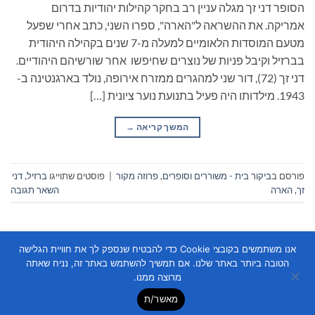
הסופר דני זך מגלה עניין רב בחקר קהילות יהודיות בדרום
אמריקה. את ההשראה ל"הארה", ספרו השני, כתב אחרי שפעל
מטעם המוסדות הלאומיים למעלה מ-7 שנים בקהילה היהודית
בברזיל וקיבל פניות של נוצרים שחיפשו אחר שורשיהם היהודיים.
דני זך (72), דור שני למהגרים ממזרח אירופה, נולד בארגנטינה ב-
1943. מילדותו היה פעיל בתנועת נוער ציונית […]
המשך קריאה
→
פורסם ב
ביקור בית - משוררים וסופרים
,
פרוזה מקור
|
פוסטים שתוייגו
ברזיל
,
דני
זך
,
הארה
השאר תגובה
אנו משתמשים בקובצי Cookie כדי להבטיח שנספק לך את חוויית הגלישה
הטובה ביותר באתר שלנו. אם תמשיך להשתמש באתר זה, נניח שאתה
מרוצה ממנו.
מאשר/ת
Copyright 2026 ©
Flatsome Theme