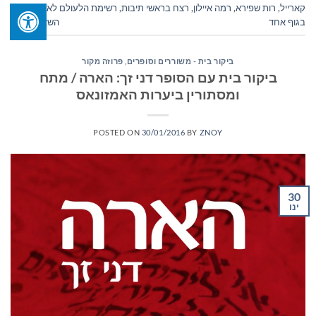
קארייל
,
רות שפירא
,
רמה איילון
,
רצח בראשי תיבות
,
רשימת הלעולם לא
,
שתיים
בגוף אחד
השאר תגובה
ביקור בית - משוררים וסופרים
,
פרוזה מקור
ביקור בית עם הסופר דני זך: הארה / מתח
ומסתורין ביערות האמזונאס
POSTED ON
30/01/2016
BY
ZNOY
30
ינו