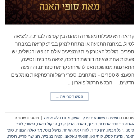
קריאה היא פעילות מעשירה ומהנה בין קפיצה לבריכה, ליציאה
לטיול, במחנה התנועה או מתחת למזגן בבית: קריאה במבחר
ספרים. מול כל האטרקציות שמציעים עולם הנופש והטיולים, יש
פעילות אחת שאינה דורשת הדרכה, יציאה מהבית ונסיעה,
התארגנות ממושכת ואפילו שיחה: קריאת ספרים. וההצעה
הפעם: 8 ספרים – מותחנים, ספרי ריגול והרפתקאות מומלצים
חדשים. הבלש הרקול פוארו […]
המשך קריאה
→
פורסם ב
חשיפה ראשונה: + פרק ראשון
,
מתח בלש אימה
|
פוסטים שתוייגו
אגתה כריסטי
,
אדם זר
,
דני זך
,
הארה
,
הרלן קובן
,
הרקול פוארו
,
השוודי
,
ז'ורז'
סימנון
,
יעל אכמון
,
ירון פריד
,
להרוג את האחד
,
מישל בוסי
,
מר גאלה המנוח
,
סופי
האנה
,
עדינה קפלן
,
קותי זאן
,
קזואקי טאקאנו
,
קטיה בנוביץ'
,
רוני שרי פרייז
,
רוסרט