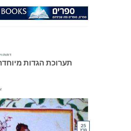
Ski
t
conten
דתות וי
Y
25
מרץ