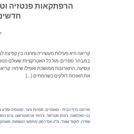
הרפתקאות פנטזיה וטר
חדשים לב
Y
קריאה היא פעילות מעשירה ומהנה בין קפיצה לב
במבחר ספרים. מול כל האטרקציות שעולם הנופש
את האורות דולקים כשהמתים […]
פורסם ב
דף הבית - מאמרים
,
ספרות נוער
,
פנטסיה ומדע בי
בני האלמוות
,
ג'ונתן סטראוד
,
ג'ניפר ארמנטראוט
,
גרם המד
שפירו
,
לוקווד ושות'
,
מ"ט אנדרסון
,
מחפשי הנשמות
,
משחק 