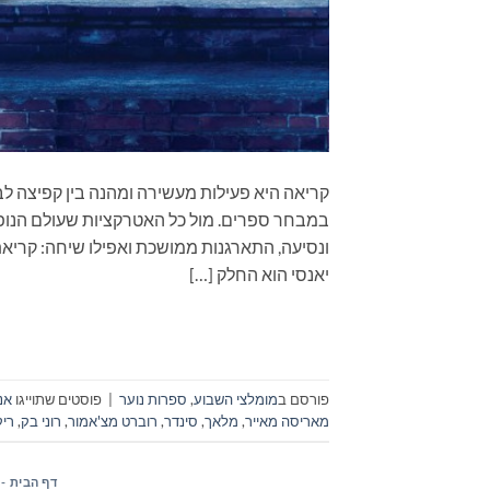
קריאה היא פעילות מעשירה ומהנה בין קפיצה לב
במבחר ספרים. מול כל האטרקציות שעולם הנופש
ונסיעה, התארגנות ממושכת ואפילו שיחה: קרי
יאנסי הוא החלק […]
פורסם ב
מומלצי השבוע
,
ספרות נוער
|
פוסטים שתוייגו
אנ
מאריסה מאייר
,
מלאך
,
סינדר
,
רוברט מצ'אמור
,
רוני בק
,
ריק
דף הבית -