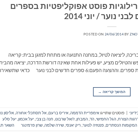
ילוגיות פוסט אפוקליפטיות בספרים
ני נוער / יוני 2014
POSTED ON
24/06/2014
BY
ZNO
ריכה, ליציאה לטיול, במחנה התנועה או מתחת למזגן בבית: קריאה
 והטיולים מציע, יש פעילות אחת שאינה דורשת הדרכה, יציאה מהבית
ונסיעה, התארגנות ממושכת ואפילו שיחה: קריאת ספרים. וההצעה הפעם:6 ספרים חדשים לבני נוער כדאי שתשאירו
המשך קריאה
→
דיוני
|
פוסטים שתוייגו
אימפריית הדממה
,
איריס ברעם
,
אל תסתכלי אחורה
,
אליסון נו
רגות הצורח
,
הגל החמישי
,
הד
,
המבחן
,
ז'ואל שרבונו
,
חנה בן צבי
,
יעל אכמון
,
יעל סלע
המקומות הנסתרים
,
פנטזיה לנוער
,
ריק יאנסי
,
שירה שלמה
,
שרון פרמינגר
השאר תג