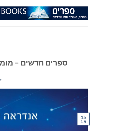
Ski
t
conten
ספרים חדשים – מומלצי ה
Y
15
אוג