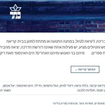
ריכה, ליציאה לטיול, במחנה התנועה או מתחת למזגן בבית: קריאה
 והטיולים מציע, יש פעילות אחת שאינה דורשת הדרכה, יציאה מהבית
את ספרים. מיהם בני האנוש ומיהם האחרים? הים האינסופי מאת ריק
המשך קריאה
→
דראה קרמר
,
בלתי נראה
,
דיוויד לוויתן
,
הגל החמישי
,
הדילר
,
הים האינסופי
,
יעל אכמון
,
 יאנסי
,
תולדות הלבנה
השאר תג
 מאמרים
,
ספרות נוער
,
פנטסיה ומדע בידיוני