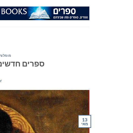
Ski
t
conten
מומלצי
ספרים חדשים – מ
Y
13
מאי