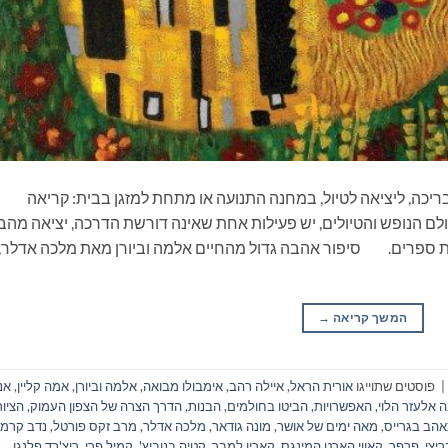
ריכה, ליציאה לטיול, במחנה התנועה או מתחת למזגן בבית: קריאה
ם הנופש והטיולים, יש פעילות אחת שאינה דורשת הדרכה, יציאה מהב
את ספרים. סיפור אהבה גדול מהחיים אלמה וביורן מאת מלכה אדלר,
המשך קריאה
→
|
פוסטים שתוייגו
אורית הראל
,
איילה רהב
,
אימבולו מבואה
,
אלמה וביורן
,
אמה קליין
,
אנ
ה אלעזר הלוי
,
האפשרויות
,
הביטו בחולמים
,
הבנות
,
הדרך הצרה של הצפון העמוק
,
הציור
הב בגרייס
,
מאה ימים של אושר
,
מונה גודאר
,
מלכה אדלר
,
מרב זקס פורטל
,
נדב קרמ
יצי
,
פרפר
,
קאווי הארט המינגס
,
קארין למבר
,
קטיה בנוביץ'
,
קמיל פרי
,
ריצ'רד פלנגן