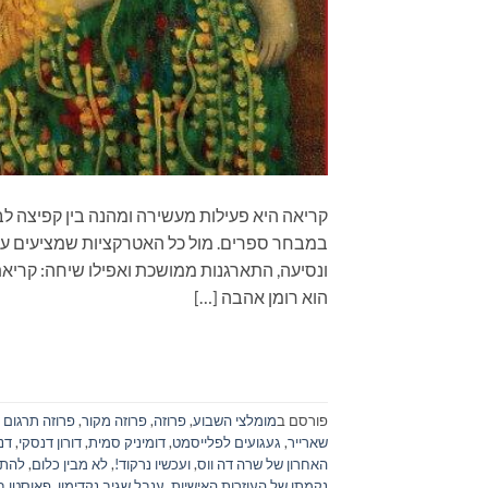
קריאה היא פעילות מעשירה ומהנה בין קפיצה לב
במבחר ספרים. מול כל האטרקציות שמציעים עול
ונסיעה, התארגנות ממושכת ואפילו שיחה: קרי
הוא רומן אהבה […]
פורסם ב
מומלצי השבוע
,
פרוזה
,
פרוזה מקור
,
פרוזה תרגום
שארייר
,
געגועים לפלייסמט
,
דומיניק סמית
,
דורון דנסקי
,
דנ
האחרון של שרה דה ווס
,
ועכשיו נרקוד!
,
לא מבין כלום
,
להתא
נקמתן של העוזרות האישיות
,
ענבל שגיב נקדימון
,
פאוסטו בר