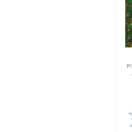
ית
רי
ר
,