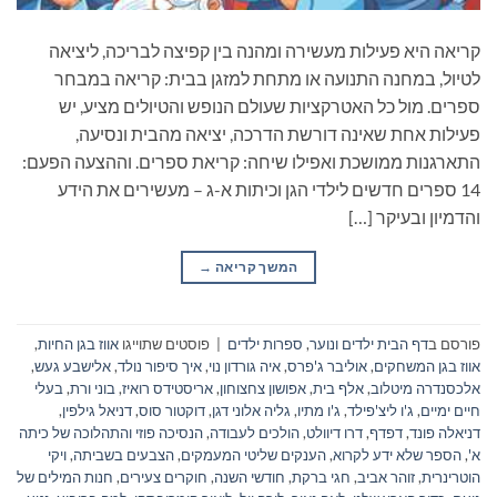
קריאה היא פעילות מעשירה ומהנה בין קפיצה לבריכה, ליציאה
לטיול, במחנה התנועה או מתחת למזגן בבית: קריאה במבחר
ספרים. מול כל האטרקציות שעולם הנופש והטיולים מציע, יש
פעילות אחת שאינה דורשת הדרכה, יציאה מהבית ונסיעה,
התארגנות ממושכת ואפילו שיחה: קריאת ספרים. וההצעה הפעם:
14 ספרים חדשים לילדי הגן וכיתות א-ג – מעשירים את הידע
והדמיון ובעיקר […]
המשך קריאה
→
פורסם ב
דף הבית ילדים ונוער
,
ספרות ילדים
|
פוסטים שתוייגו
אווז בגן החיות
,
אווז בגן המשחקים
,
אוליבר ג'פרס
,
איה גורדון נוי
,
איך סיפור נולד
,
אלישבע געש
,
אלכסנדרה מיטלוב
,
אלף בית
,
אפושון צחצוחון
,
אריסטידס רואיז
,
בוני ורת
,
בעלי
חיים ימיים
,
ג'ו ליצ'פילד
,
ג'ו מתיו
,
גליה אלוני דגן
,
דוקטור סוס
,
דניאל גילפין
,
דניאלה פונד
,
דפדף
,
דרו דיוולט
,
הולכים לעבודה
,
הנסיכה פוזי והתהלוכה של כיתה
א'
,
הספר שלא ידע לקרוא
,
הענקים שליטי המעמקים
,
הצבעים בשביתה
,
ויקי
הוטרינרית
,
זוהר אביב
,
חגי ברקת
,
חודשי השנה
,
חוקרים צעירים
,
חנות המילים של