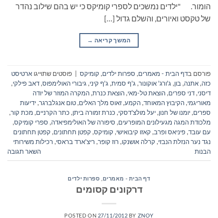
הומור. "ילדים נמשכים לספרי קומיקס כי יש בהם שילוב נהדר
של טקסט ואיורים, והשלם גדול […]
המשך קריאה
→
פורסם ב
דף הבית - מאמרים
,
ספרות ילדים
,
קומיקס
|
פוסטים שתוייגו
ארטיסט
כזה
,
אתנה
,
בון
,
ג'ורג' אוקונור
,
ג'ף סמית
,
ג'ף קיני
,
גיבורי האולימפוס
,
דאב פילקי
,
דיסני
,
דני ספרים
,
הוצאת טל-מאי
,
הוצאת כנרת
,
המקרה המוזר של יודה
מאוריגמי
,
הקיבוץ המאוחד
,
הקמע
,
זאוס מלך האלים
,
טום אנגלברגר
,
ידיעות
ספרים
,
יומנו של חנון
,
יעל מולצ'דסקי
,
כנרת זמורה ביתן
,
כתר הקרניים
,
מכת קור
,
מלכודת המגה מגעילונים המופרעים
,
סיפורה של האולימפיאדה
,
ספרי קומיקס
,
עם עובד
,
פיניאס ופרב
,
קאזו קיבואישי
,
קומיקס
,
קפטן תחתונים
,
קפטן תחתונים
נגד נער הנזלת הנבזי
,
קרלה אושנקו
,
רוז קופר
,
ריצ'ארד בראסי
,
רכילות משירותי
הבנות
השאר תגובה
דף הבית - מאמרים
,
ספרות ילדים
דרקונים קסומים
POSTED ON
27/11/2012
BY
ZNOY