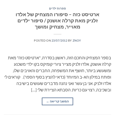
ספרות ילדים
ארטיסט כזה – סיפורו המצחיק של אלדו
זלניק מאת קרלה אושנק / סיפור ילדים
מאוייר, מצחיק ומושך
POSTED ON
23/07/2012
BY
ZNOY
בספר המצחיק והחכם הזה, ראשון בסדרה, "ארטיסט כזה" מאת
קרלה אושנק, אלדו זלניק מצייר ציורי קומיקס בקו ילדי משכנע
ומשעשע ביותר, חושף את המשפחה, החברים והאויבים שלו,
ופותח במילון הא-ב המיוחד (כדאי להציץ בסוף הספר). קוראים לי
אלדו זלניק. אני בן עשר ואני נהנה מדברים שעושים בישיבה
ובשכיבה, רצוי עם כריות. הסבתא הציירת שלי […]
המשך קריאה
→