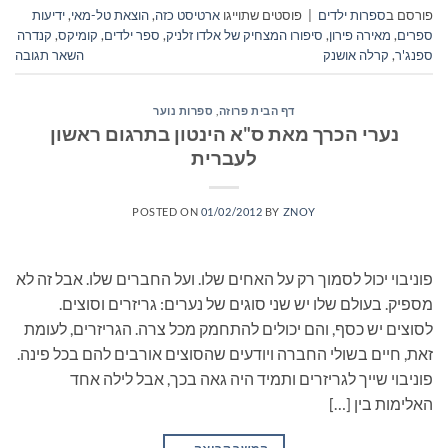
פורסם ב
ספרות ילדים
|
פוסטים שתוייגו
ארטיסט כזה
,
הוצאת טל-מאי
,
ידיעות
ספרים
,
מאירה פירון
,
סיפורו המצחיק של אלדו זלניק
,
ספר ילדים
,
קומיקס
,
קנדרה
ספנג'ר
,
קרלה אושנק
השאר תגובה
דף הבית פרוזה
,
ספרות נוער
נערי הכרך מאת ס"א הינטון בתרגום ראשון
לעברית
POSTED ON
01/02/2012
BY
ZNOY
פוניבוי יכול לסמוך רק על האחים שלו. ועל החברים שלו. אבל זה לא
מספיק. בעולם שלו יש שני סוגים של נערים: גריזרים וסוצים.
לסוצים יש כסף, והם יכולים להתחמק מכל צרה. הגריזרים, לעומת
זאת, חיים בשולי החברה ויודעים שהסוצים אורבים להם בכל פינה.
פוניבוי שייך לגריזרים ותמיד היה גאה בכך, אבל לילה אחד
האלימות בין […]