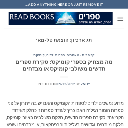
Ski
ADD ANYTHING HERE OR JUST REMOVE IT...
t
conten
תג ארכיון:
הוצאת טל-מאי
דף הבית - מאמרים
,
ספרות ילדים
,
קומיקס
מה מצחיק בספרי קומיקס? סקירת ספרים
חדשים משולבי קומיקס או מבדחים
POSTED ON
09/12/2012
BY
ZNOY
מדוע נמשכים ילדים לספרות הקומיקס והאם יש בה ייתרון על פני
ספרות הומור רגילה? האם צריך לעודד ספרות זו כחלק מעידוד
הקריאה? סקירת ספרים חדשים, חלקם משולבים באיורי קומיקס,
חלקם מותחים וגדושים בעלילות והרפתקאות, או מבדחים ושופעי