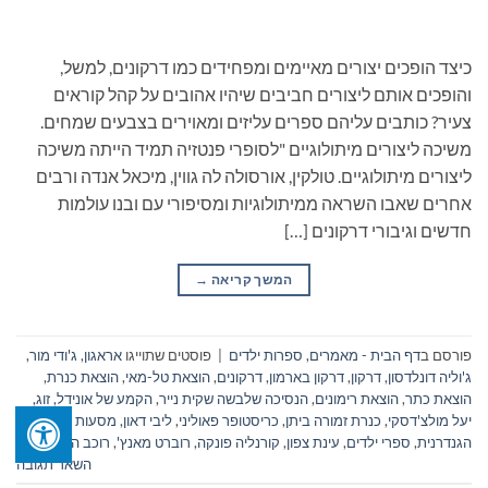
כיצד הופכים יצורים מאיימים ומפחידים כמו דרקונים, למשל,
והופכים אותם ליצורים חביבים שיהיו אהובים על קהל קוראים
צעיר? כותבים עליהם ספרים עליזים ומאוירים בצבעים שמחים.
משיכה ליצורים מיתולוגיים "לסופרי פנטזיה תמיד הייתה משיכה
ליצורים מיתולוגיים. טולקין, אורסולה לה גווין, מיכאל אנדה ורבים
אחרים שאבו השראה ממיתולוגיות ומסיפורי עם ובנו עולמות
חדשים וגיבורי דרקונים […]
המשך קריאה
→
פורסם ב
דף הבית - מאמרים
,
ספרות ילדים
|
פוסטים שתוייגו
אראגון
,
ג'ודי מור
,
ג'וליה דונלדסון
,
דרקון
,
דרקון בארמון
,
דרקונים
,
הוצאת טל-מאי
,
הוצאת כנרת
,
הוצאת כתר
,
הוצאת רימונים
,
הנסיכה שלבשה שקית נייר
,
הקמע של אונידל
,
זוג
,
יעל מולצ'דסקי
,
כנרת זמורה ביתן
,
כריסטופר פאוליני
,
ליבי דאון
,
מסעות הדרקונית
הגנדרנית
,
ספרי ילדים
,
עינת צפון
,
קורנליה פונקה
,
רוברט מאנץ'
,
רוכב הדרקונים
השאר תגובה