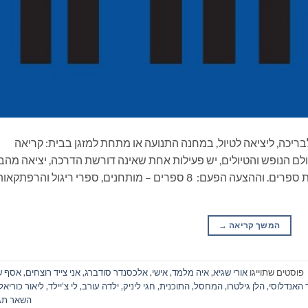
ריכה, ליציאה לטיול, במחנה התנועה או מתחת למזגן בבית: קריאה
ם הנופש והטיולים, יש פעילות אחת שאינה דורשת הדרכה, יציאה מהב
ונסיעה, התארגנות ממושכת ואפילו שיחה: קריאת ספרים. וההצעה הפעם: 8 ספרים – מותחנים, ספרי ריגול והרפתקא
המשך קריאה
→
פוסטים שתוייגו
אורי שגיא
,
איה מלמד
,
אישי
,
אלכסנדר סודברג
,
אני צייד רוצחים
,
אסף ש
האנדלוסי
,
הלן גילטרו
,
המחסל
,
התוכנית
,
חגי ליניק
,
ילדה עורב
,
לי צ'יילד
,
ליאור כוריאל
השאר תג