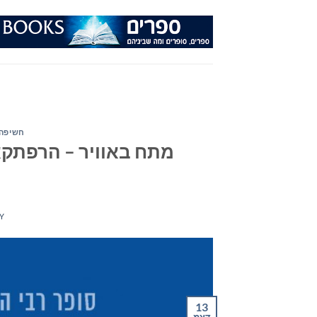
Ski
t
conten
חשיפה 
מתח באוויר – הרפתקא
Y
13