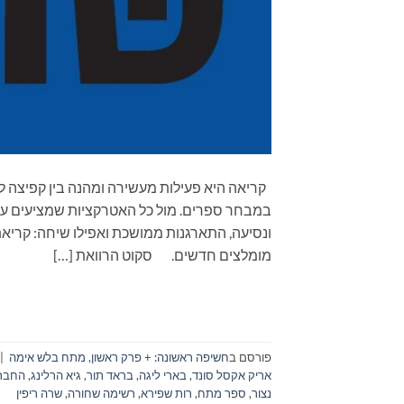
קריאה היא פעילות מעשירה ומהנה בין קפיצה לב
במבחר ספרים. מול כל האטרקציות שמציעים עול
מומלצים חדשים. סקוט הרוואת […]
פורסם ב
חשיפה ראשונה: + פרק ראשון
,
מתח בלש אימה
|
אריק אקסל סונד
,
בארי ליגה
,
בראד תור
,
גיא הרלינג
,
החבר 
נצור
,
ספר מתח
,
רות שפירא
,
רשימה שחורה
,
שרה ריפין