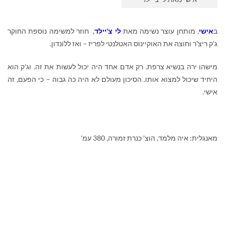
ב
אישי
, מותחן עוצר נשימה מאת
לי צ'יילד
, חוזר למשימה נוספת החוקר
ג'ק ריצ'ר וחוצה את האוקיינוס האטלנטי לפריז – ואז ללונדון.
מישהו ירה בנשיא צרפת. רק אדם אחד היה יכול לעשות את זה. וג'ק הוא
היחיד שיכול למצוא אותו. הסיכון מעולם לא היה כה גבוה – כי הפעם, זה
אישי.
מאנגלית: איה מלמד, הוצ' כנרת זמורה, 380 עמ'