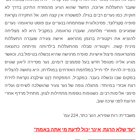
שעבר התעללות ארוכה, החשד שהוא הגיע מהמזרח התיכון בדרך לא
חוקית, כמו נערים רבים בגילו. למשטרה אין קצה חוט. אל החקירה נקראת
סופיה סֶטֶרְלוּנְד, פסיכולוגית שמתמחה בנערים עם פוסט טראומה- נערים
שמגיעים מאזורי מלחמה, שעברו טראומה, במקביל היא לא מצליחה
להוציא את ויקטוריה ברגמן מהראש. אישה צעירה שעברה התעללות
מינית קשה. ויקטוריה סבלה מהתעללות בילדותה ופיתחה כתוצאה
מהטראומה פיצול אישיות. סופיה מרגישה שהיא נכשלה בטיפול בה, וכאשר
מגיע אליה מטופל חדש בעל סממנים דומים, נער מסיירה ליאון שגויס
בכפייה להיות ילד-חייל במלחמת האזרחים במולדתו, היא נחושה להצליח
במקום שבו נכשלה בעבר. במקביל, המפקחת זָ'נֶט שילְבֶּרג נקראת לזירת
רצח אכזרי במיוחד: מתגלה גופה של נער צעיר שהושלכה לשיחים ועליה
סימני אלימות רבים. כשגופות נוספות מתחילות לצוץ, מתחיל מרדף אחרי
הרוצח לפני שיכה שוב.
משבדית: רות שפירא, הוצ' כתר, 224 עמ'
"עד שלא הרגת, אינך יכול לדעת מי אתה באמת"