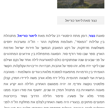
נצור מאת ליאור כוריאל
סאגת
נצור
, רומן מתח היסטורי רב עלילות מאת
ליאור כוריאל
, מתנהלת
בין עלילות "המוסד", תעלומת מחלקת ההר – הל"ה ומערכות יחסים
משולשות מרתקות, על רקע המאבק הנמשך על חירות ישראל ואדמת
הארץ. ספר שבו סוד רודף סוד. הסאגה מתפתלת בין אירועים המתהווים
על פני שבעים שנה שמתנקזים כולם למאורעות לילה אחד של נקם ושילם
שבו ליקוי ירח מלא. זהו ספר על אהבות, חברויות ויריבויות עקלקלות. הקשר
האמיתי בין הדמויות מתפענח למסכת מלאת ניגודים והשלמות – מאהבה
בוערת ועד לשנאה תהומית. בליל ירח מלא אורב משה לידידו חמדן, קבלן
פלסטיני נוקשה וחריף. זה יהיה מפגשם האחרון. הלילה הוא יקרע את
מעטה החשאיות בה מתנהל חמדן זה שנים, יחשוף את סודו ויגבה ממנו
מחיר מלא על פשעיו. סיפור הלילה הדרוך נשזר בזיכרונות
חמוצים-מתוקים. בנעוריו היה משה האחרון לצלם את מחלקת הל"ה לפני
שנקלעה לקרב הגבורה. בצילום מסתתר סוד שחידתו מלווה את חייו כצל.