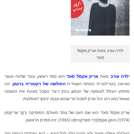
ילדה עורב מאת אריק אקסל
סונד
ילדה עורב
מאת
אֶריק אָקסל סוּנד
הוא ספר ראשון, עוכר שלווה ועוצר
נשימה, בטרילוגיית המתח השוודית
החולשה של ויקטוריה ברגמן
. זהו
מותחן הצולל לעומקה של הנפש, בוחן כיצד הסבל מעוות את הנשמה
ושואל כמה רוע יכול אדם לסבול עד שהוא עצמו יהפוך למפלצת.
אֶריק אָקסל סוּנד הוא שם העט של צמד מעולם המוסיקה יֶרְקֶר אֶריקסוֹן
(1974) והוֹקָן אָקְסְלָנְדֶר סוּנְדקְוויסְט (1965). זהו ספרם הראשון.
העלילה אפלה מאוד ולא תהיה קלה לכל קורא – היא נפתחת בגופת נער