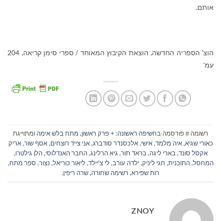
אותם.
הוצ' הספריה החדשה, הוצאת הקיבוץ המאוחד / ספרי סימן קריאה, 204
עמ'
רשומה זו פורסמה ב
חשיפה ראשונה: + פרק ראשון
,
מתח בלש אימה
ומתוייגת
כ
אורי שגיא
,
איה מלמד
,
אישי
,
אלכסנדר סודברג
,
אני צייד רוצחים
,
אסף שור
,
אריק
אקסל סונד
,
בארי ליגה
,
בראד תור
,
גיא הרלינג
,
החבר האנדלוסי
,
הלן גילטרו
,
המחסל
,
התוכנית
,
חגי ליניק
,
ילדה עורב
,
לי צ'יילד
,
ליאור כוריאל
,
נצור
,
ספר מתח
,
רות שפירא
,
רשימה שחורה
,
שרה ריפין
.
ZNOY