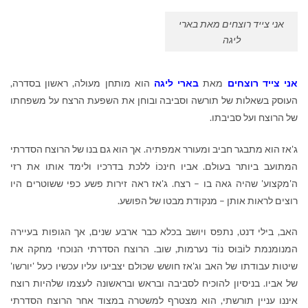
אני צייד רוצחים מאת בארי
ליגה
אני צייד
רוצחים
מאת
בארי ליגה
הוא מותחן מעולה, ראשון בסדרה,
העוסק בשאלות של תורשה וסביבה ובוחן את השפעת הרצח על משפחתו
של הרוצח ועל סביבתו
.
ג'אז הוא מתבגר חביב ומעורר אמפתיה. אך הוא גם בנו של הרוצח הסדרתי
המתועב ביותר בעולם. אביו חינכוֹ ללכת בדרכיו ולימד אותו את רזי
ה'מקצוע' שהיה גאה בו – רצח. ג'אז ראה זירות פשע כפי ששוטרים היו
רוצים לראות אותן – מנקודת מבטו של הפושע
.
האב, בילי דנט, נתפס ויושב בכלא כבר ארבע שנים, אך הגופות בעיירה
המנומנמת לוֹבּוּס נוֹד נערמות, שוב
.
הרוצח הסדרתי הנוכחי מחקה את
שיטות עבודתו של האב וג'אז חושש שכולם יצביעו עליו עכשיו כעל 'יורשו'
של אביו. בניסיון להוכיח לסביבה ובראש ובראשונה לעצמו שלהיות רוצח
איננו עניין תורשתי, הוא מצטרף למשטרה במצוד אחר הרוצח הסדרתי