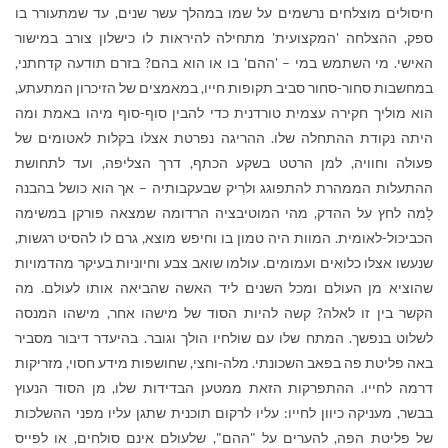
חיסולים מוצלחים נרשמים על שמו במהלך עשר שנים, עד שמתעורר בו
ספק, ההצלחה 'המקצועית' מתחילה להיראות לו כישלון צורב במישור
האישי. מי השתמש במי – 'ההם' בו או הוא בהם? בזרם תודעה קדחתני,
במחשבות סחור-סחור סביב תקופות חייו, במאמצים של הזיכרון המתעתע,
הוא מוליך חקירה עצמית טורדנית כדי להבין סוף-סוף מיהו באמת ומה
היתה נקודת ההתחלה שלו. ההריגה נפרטת אצלו בקלות לאטומים של
פעולה וחוויה, למן הרטט בשקע הכתף, דרך הצליפה, ועד לתחושת
ההתעלות הממהרת להתפוגג ולרִיק שבעקבותיה – אך הוא כושל בהבנה
לָמה לחץ על ההדק, מהי המוטיבציה הרדומה שמצאה פורקן במשימה
הכביכול-לאומית. המוות היה טמון בו וחיפש מוצא, גרם לו להסיט רגשות,
שנעשו אצלו כלואים ועמומים. עולמו שואב צבע וחיוניות בעיקר מהדמויות
שהוציא מן העולם ומכל השנים ליד האשה שהביאה אותו לעולם. מה
הקשר בין זו לאלה? קשה להיות הסוד של מישהו אחר, מישהו המנסה
לשלוט בנפשך. המתח שלו עם שולחיו הולך וגובר. בהיעדר דיבור מסביר
באה פליטת פה בפאב השכונתי. מלה-וחצי, שחושפות מידע חסוי, מזריקות
דרמה לחייו. ההתפרקות הזאת ממטען הבדידות שלו, מן הסוד הנעוץ
בבשר, מעניקה כיוון לחייו: עליו לרקום תוכנית שתגן עליו מפני ההשלכות
של פליטת הפה, להערים על "ההם", שלעולם אינם סולחים, או לפייס