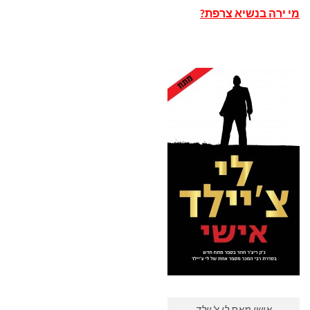
מי ירה בנשיא צרפת?
אישי מאת לי צ'יילד