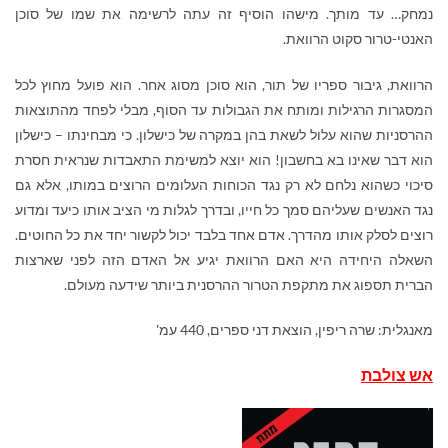
נמחק… עד מותך. מישהו הוסיף זה עתה לרשימה את שמו של סוכן
האנטי-טרור סקוט הרוואת.
הרוואת, גיבור ספריו של תור, הוא סוכן מסוג אחר. הוא פועל מחוץ לכל
המסגרות הרגילות ומותח את הגבולות עד הסוף, מבלי לפחד מהתוצאות
ההרסניות שהוא עלול לשאת בהן במקרה של כישלון. כי מבחינתו – כישלון
הוא דבר שאינו בא בחשבון! הוא יוצא למשימת התאבדות שנראית חסרת
סיכוי כשהוא נלחם לא רק נגד הכוחות העלומים הרוצים במותו, אלא גם
נגד האנשים שעליהם סמך כל חייו, ובדרך לגלות מי הציב אותו כיעד ומדוע
רוצים לסלק אותו מהדרך. אדם אחד בלבד יכול לקשור יחד את כל החוטים.
השאלה היחידה היא האם הרוואת יגיע אל האדם הזה לפני שארצות
הברית תספוג את מתקפת הטרור ההרסנית ביותר שידעה מעולם.
מאנגלית: שרה ריפין, הוצאת דני ספרים, 440 עמ'
אש צולבת