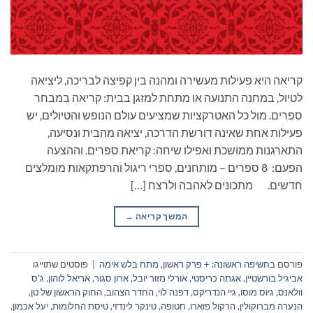
קריאה היא פעילות מעשירה ומהנה בין קפיצה לבריכה, ליציאה
לטיול, במחנה התנועה או מתחת למזגן בבית: קריאה במבחר
ספרים. מול כל האטרקציות שמציעים עולם הנופש והטיולים, יש
פעילות אחת שאינה דורשת הדרכה, יציאה מהבית ונסיעה,
התארגנות ממושכת ואפילו שיחה: קריאת ספרים. וההצעה
הפעם: 8 ספרים – מותחנים, ספרי ריגול והרפתקאות מומלצים
חדשים. מתכונים לאהבה ולרצח […]
המשך קריאה
→
פורסם ב
חשיפה ראשונה: + פרק ראשון
,
מתח בלש אימה
|
פוסטים שתוייגו
אביגיל בורשטיין
,
אגתה כריסטי
,
אורלי מזור יובל
,
ארון סגור
,
אריאל לוהון
,
ג'ס
וולאנס
,
גיוס מוסו
,
גיי הנדריקס
,
דפנה לוי
,
החדר הצהוב
,
החוק הראשון של טן
,
הנערה מברוקולין
,
הרקול פוארו
,
חטופה
,
טינקר לינדזי
,
טיסת החלומות
,
יעל אכמון
,