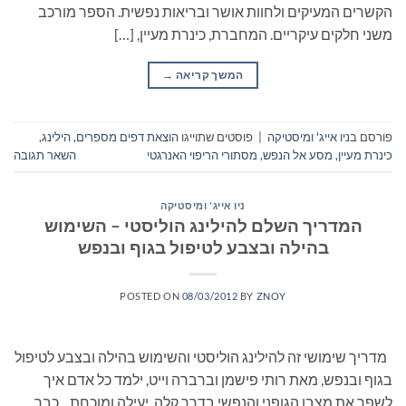
הקשרים המעיקים ולחוות אושר ובריאות נפשית. הספר מורכב
משני חלקים עיקריים. המחברת, כינרת מעיין, […]
המשך קריאה
→
פורסם ב
ניו אייג' ומיסטיקה
|
פוסטים שתוייגו
הוצאת דפים מספרים
,
הילינג
,
כינרת מעיין
,
מסע אל הנפש
,
מסתורי הריפוי האנרגטי
השאר תגובה
ניו אייג' ומיסטיקה
המדריך השלם להילינג הוליסטי – השימוש
בהילה ובצבע לטיפול בגוף ובנפש
POSTED ON
08/03/2012
BY
ZNOY
מדריך שימושי זה להילינג הוליסטי והשימוש בהילה ובצבע לטיפול
בגוף ובנפש, מאת רותי פישמן וברברה וייט, ילמד כל אדם איך
לשפר את מצבו הגופני והנפשי בדרך קלה, יעילה ומוכחת. כבר