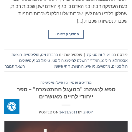
בעת העתיקה הבינו בני האדם כי בגוף האדם ישנן שכבות רבות,
שחלקן בלתי נראה לעין. שכבות אלו נחלקו לשכבות רוחניות,
שכבות נפשיות ושכבות […]
המשך קריאה
→
פורסם ב
ניו אייג' ומיסטיקה
|
פוסטים שתוייגו
ברברה וייט
,
הוליסטיים
,
הוצאת
אסטרולוג
,
הילינג
,
המדריך השלם להילינג הוליסטי
,
טיפול בגוף
,
טיפולים
הוליסטיים
,
מרפאים
,
ניו אייג
,
רוחניות
,
רותי פישמן
השאר תגובה
מדריכים ופנאי
,
ניו אייג' ומיסטיקה
ספא לנשמה: "במעגל ההתטמרה" – ספר
ייחודי לחיים מאושרים
POSTED ON
14/11/2011
BY
ZNOY