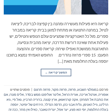
קריאה היא פעילות מעשירה ומהנה בין קפיצה לבריכה, ליציאה
לטיול, במחנה התנועה או מתחת למזגן בבית: קריאה במבחר
ספרים. מול כל האטרקציות שמציעים עולם הנופש והטיולים, יש
פעילות אחת שאינה דורשת הדרכה, יציאה מהבית ונסיעה,
התארגנות ממושכת ואפילו שיחה: קריאת ספרים. וההצעה
הפעם: 15 ספרי פרוזה נהדרים. החופש האמיתי נמצא בתוכנו
יוספה בעלת החלומות מאת […]
המשך קריאה
→
פורסם ב
מומלצי השבוע
,
פרוזה
,
פרוזה מקור
,
פרוזה תרגום
|
פוסטים שתוייגו
אופוריה
,
אורטל אריכה
,
אורית הראל
,
אלינור אוליפנט ממש בסדר
,
אליס מונרו
,
אם
את כותבת אל תמחקי
,
אקה קורניאוואן
,
ארץ קטנה
,
ברוריה הורביץ
,
גאל פיי
,
גיא
הרלינג
,
גייל האנימן
,
גלית אבגי כהן
,
הדסה הנדלר
,
הירחים של יופיטר
,
יוספה
בעלת החלומות
,
יופי הוא פצע
,
יער אפל
,
יערית טאובר
,
כאילו אין מחר
,
ככה זה