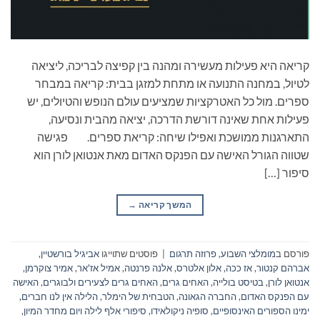
קריאה היא פעילות מעשירה ומהנה בין קפיצה לבריכה, ליציאה
לטיול, במחנה התנועה או מתחת למזגן בבית: קריאה במבחר
ספרים. מול כל האטרקציות שמציעים עולם הנופש והטיולים, יש
פעילות אחת שאינה דורשת הדרכה, יציאה מהבית ונסיעה,
התארגנות ממושכת ואפילו שיחה: קריאת ספרים. פגישה
שטווה הגורל האישה עם הפנקס האדום מאת אנטואן לורן הוא
סיפור […]
המשך קריאה
→
פורסם ב
מומלצי השבוע
,
פרוזה תרגום
|
פוסטים שתוייגו
אביגיל בורשטיין
,
אברהם קנטור
,
אז ככה
,
אלון אלטרס
,
אלנה פרנטה
,
אמיל אז'אר
,
אמיר צוקרמן
,
אנטואן לורן
,
בטיסט בולייה
,
האחים גרים
,
האחים גרים לצעירים ולבוגרים
,
האישה
עם הפנקס האדום
,
החברה הגאונה
,
הטבחית של הימלר
,
הלילה אין לנו חברים
,
ימינו הספורים האינסופיים
,
סופיה ניקולאידו
,
סיפורי אלף לילה ויום מחדר המיון
,