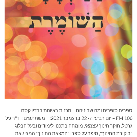
ספרים סופרים ומה שביניהם – תכנית ראיונות ברדיו קסם
106 FM – יום רביעי ה- 22 בדצמבר 2021: משתתפים: ד"ר גיל
גרטל, חוקר חינוך עצמאי, מומחה בתכנון לימודים ובעל הבלוג
"ביקורת החינוך", סיפר על ספרו "המצאת החינוך" המציג את