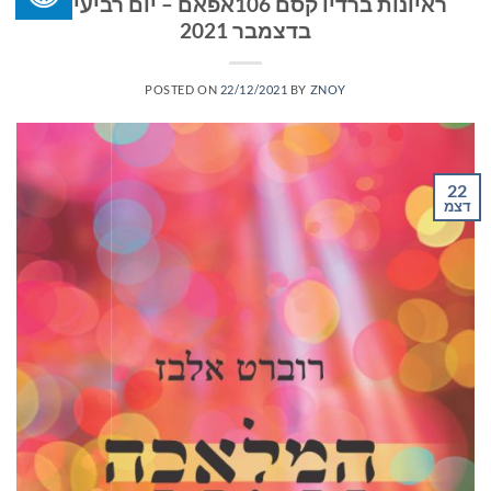
ראיונות ברדיו קסם 106אפאם – יום רביעי 22
בדצמבר 2021
POSTED ON
22/12/2021
BY
ZNOY
22
דצמ