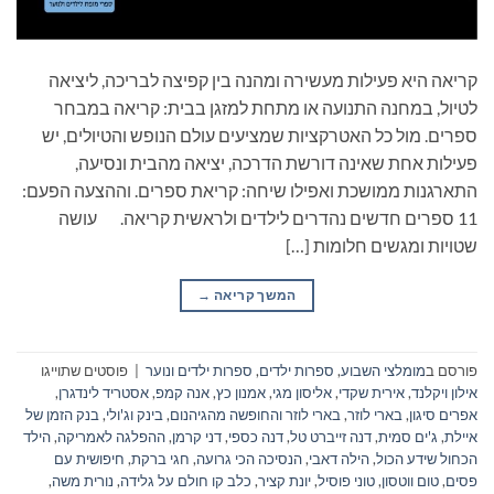
קריאה היא פעילות מעשירה ומהנה בין קפיצה לבריכה, ליציאה
לטיול, במחנה התנועה או מתחת למזגן בבית: קריאה במבחר
ספרים. מול כל האטרקציות שמציעים עולם הנופש והטיולים, יש
פעילות אחת שאינה דורשת הדרכה, יציאה מהבית ונסיעה,
התארגנות ממושכת ואפילו שיחה: קריאת ספרים. וההצעה הפעם:
11 ספרים חדשים נהדרים לילדים ולראשית קריאה. עושה
שטויות ומגשים חלומות […]
המשך קריאה
→
פורסם ב
מומלצי השבוע
,
ספרות ילדים
,
ספרות ילדים ונוער
|
פוסטים שתוייגו
אילון ויקלנד
,
אירית שקדי
,
אליסון מגי
,
אמנון כץ
,
אנה קמפ
,
אסטריד לינדגרן
,
אפרים סיגון
,
בארי לוזר
,
בארי לוזר והחופשה מהגיהנום
,
בינק וג'ולי
,
בנק הזמן של
איילת
,
ג'ים סמית
,
דנה זייברט טל
,
דנה כספי
,
דני קרמן
,
ההפלגה לאמריקה
,
הילד
הכחול שידע הכול
,
הילה דאבי
,
הנסיכה הכי גרועה
,
חגי ברקת
,
חיפושית עם
פסים
,
טום ווטסון
,
טוני פוסיל
,
יונת קציר
,
כלב קו חולם על גלידה
,
נורית משה
,