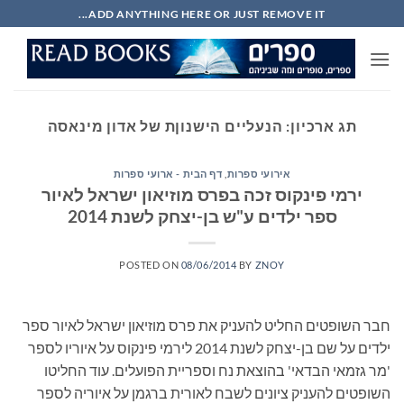
Ski
ADD ANYTHING HERE OR JUST REMOVE IT...
t
conten
תג ארכיון:
הנעליים הישנוןת של אדון מינאסה
אירועי ספרות
,
דף הבית - ארועי ספרות
ירמי פינקוס זכה בפרס מוזיאון ישראל לאיור
ספר ילדים ע"ש בן-יצחק לשנת 2014
POSTED ON
08/06/2014
BY
ZNOY
חבר השופטים החליט להעניק את פרס מוזיאון ישראל לאיור ספר
ילדים על שם בן-יצחק לשנת 2014 לירמי פינקוס על איוריו לספר
'מר גזמאי הבדאי' בהוצאת נח וספריית הפועלים. עוד החליטו
השופטים להעניק ציונים לשבח לאורית ברגמן על איוריה לספר