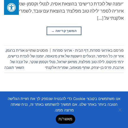
'יומנה של לוכדת כרישים' בהוצאת אסיה, לנטלי וקסמן-שנקר על
איוריה לספר 'לילה טוב מפלצת' בהוצאת עם עובד, לשמרית
אלקנתי על […]
המשך קריאה
→
פורסם ב
אירועי ספרות
,
דף הבית - ארועי ספרות
|
פוסטים שתוייגו
אורית ברגמן
,
איור זה כל הסיפור
,
הנעליים הישנוןת של אדון מינאסה
,
יומנה של לוכדת כרישים
,
ירמי פינקוס
,
לילה טוב מפלצת
,
מוזיאון ישראל
,
נטלי וקסמן שנקר
,
על זנבה של
ארנבת
,
פרס בן-יצחק
,
שחף מנאפוב
,
שמרית אלקנתי
השאר תגובה
אנו משתמשים בקובצי Cookie כדי להבטיח שנספק לך את חוויית הגלישה
הטובה ביותר באתר שלנו. אם תמשיך להשתמש באתר זה, נניח שאתה
מרוצה ממנו.
Copyright 2026 ©
Flatsome Theme
מאשר/ת