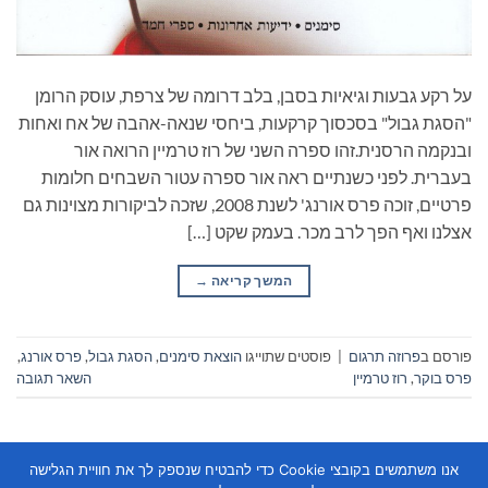
על רקע גבעות וגיאיות בסבן, בלב דרומה של צרפת, עוסק הרומן
"הסגת גבול" בסכסוך קרקעות, ביחסי שנאה-אהבה של אח ואחות
ובנקמה הרסנית.זהו ספרה השני של רוז טרמיין הרואה אור
בעברית. לפני כשנתיים ראה אור ספרה עטור השבחים חלומות
פרטיים, זוכה פרס אורנג' לשנת 2008, שזכה לביקורות מצוינות גם
אצלנו ואף הפך לרב מכר. בעמק שקט […]
המשך קריאה
→
פורסם ב
פרוזה תרגום
|
פוסטים שתוייגו
הוצאת סימנים
,
הסגת גבול
,
פרס אורנג
,
פרס בוקר
,
רוז טרמיין
השאר תגובה
אנו משתמשים בקובצי Cookie כדי להבטיח שנספק לך את חוויית הגלישה