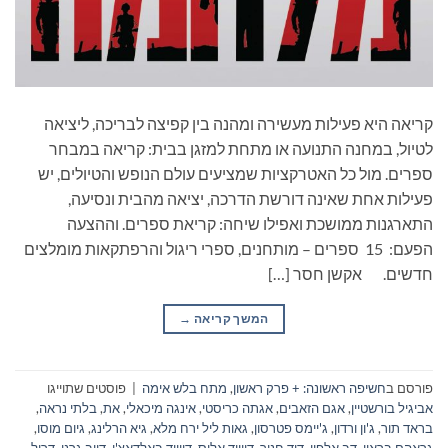
קריאה היא פעילות מעשירה ומהנה בין קפיצה לבריכה, ליציאה
לטיול, במחנה התנועה או מתחת למזגן בבית: קריאה במבחר
ספרים. מול כל האטרקציות שמציעים עולם הנופש והטיולים, יש
פעילות אחת שאינה דורשת הדרכה, יציאה מהבית ונסיעה,
התארגנות ממושכת ואפילו שיחה: קריאת ספרים. וההצעה
הפעם: 15 ספרים – מותחנים, ספרי ריגול והרפתקאות מומלצים
חדשים. אקשן חסר […]
המשך קריאה
→
פורסם ב
חשיפה ראשונה: + פרק ראשון
,
מתח בלש אימה
|
פוסטים שתוייגו
אביגיל בורשטיין
,
אגם הזאבים
,
אגתה כריסטי
,
אינגה מיכאלי
,
את
,
בלתי נראה
,
בראד תור
,
ג'ון ורדון
,
ג'יימס פטרסון
,
גאות ליל ירח מלא
,
גיא הרלינג
,
גיום מוסו
,
גראהם בראון
,
דב אלפון
,
דוד חנוך
,
דיוויד אליס
,
דיוויד באלדאצ'י
,
דייב גרני
,
דריל