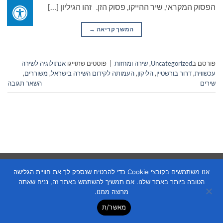
הפסוק המקראי, שיר ההייקו, פסוק הזן. זהו הגיליון […]
המשך קריאה
→
פורסם ב
Uncategorized
,
שירה ומחזות
|
פוסטים שתוייגו
אנתולוגיה לשירה
עכשווית
,
דרור בורשטיין
,
הליקון
,
העמותה לקידום השירה בישראל
,
משוררים
,
שירים
השאר תגובה
Copyright 2026 ©
Flatsome Theme
אנו משתמשים בקובצי Cookie כדי להבטיח שנספק לך את חוויית הגלישה
הטובה ביותר באתר שלנו. אם תמשיך להשתמש באתר זה, נניח שאתה
מרוצה ממנו.
מאשר/ת