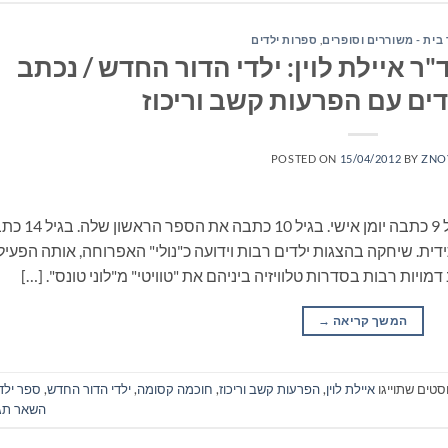
 בית - משוררים וסופרים
,
ספרות ילדים
ר איילת לוין: ילדי הדור החדש / נכתב
ם עם הפרעות קשב וריכוז
POSTED ON
15/04/2012
BY
ZNO
איילת לוין התחילה לכתוב בגיל צעיר יחסית. בגיל 9 כתבה יומן אישי.
ת. שיחקה בהצגות ילדים רבות וידועה כ"נולי" האפרוחה, אותה הפעיל
ויות רבות בסדרות טלוויזיה ביניהם את "טוויטי" מ"לוני טונס". […]
המשך קריאה
→
סטים שתוייגו
איילת לוין
,
הפרעות קשב וריכוז
,
חוכמה קסומה
,
ילדי הדור החדש
,
ספר ילד
השאר תג