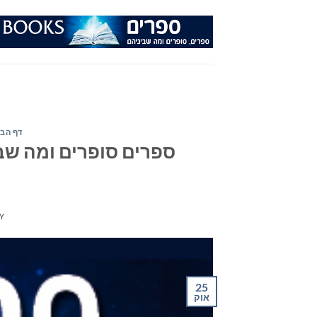
Ski
t
conten
דף הבי
Y
25
אוק