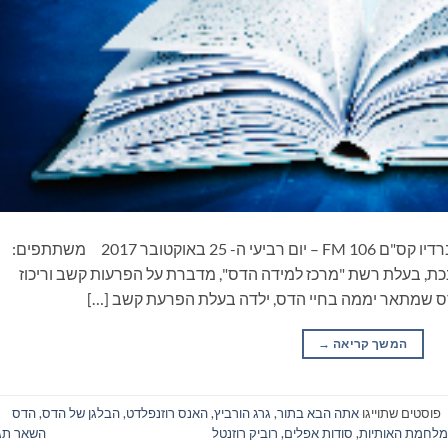
ספרים סופרים ומה שביניהם – תכנית ראיונות ברדיו קס"ם 106 FM – יום רביעי ה- 25 באוקטובר 2017 משתתפים:
נכת, בעלת רשת "מרכז למידה הדס", מדברת על הפרעות קשב וריכוז
ס שמתאר יממה בחיי הדס, ילדה בעלת הפרעת קשב […]
המשך קריאה
→
פוסטים שתוייגו
אתה הבא בתור
,
גרג הורביץ
,
האנס רוזנפלדט
,
הבלגן של הדס
,
הדס
מלחמת האותיות
,
סודות אפלים
,
רוביק רוזנטל
השאר תג