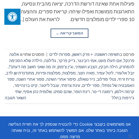
פעילות אחת שאינה דורשת הדרכה, יציאה מהבית ונסיעה,
התארגנות ממושכת ואפילו שיחה: קריאת ספרים. וההצעה הפעם:
10 ספרי ילדים מומלצים חדשים. לראות את העולם […]
המשך קריאה
→
פורסם ב
חשיפה ראשונה: + פרק ראשון
,
ספרות ילדים
|
פוסטים שתוייגו
אלונה
פרנקל
,
אם תעלו מעט
,
אמי רובינגר
,
ג'ייק פרקר
,
גלילונה
,
הילדה שלא הסכימה
להסתרק
,
הילה חבקין
,
הצבע השמיני
,
וג'ין צ'פמן
,
זה מה שאני חושב מה דעתך?
,
יובל אלעזרי
,
ליטל עמיר
,
מאיה חנוך
,
מפלצות
,
מפלצות ופירות
,
מתנדנדת שן לדב
,
נורית זרחי
,
נטלי פודלוב
,
נייר טואלט
,
סיפור אחרי השינה
,
ספור אחרי השנה
,
ספר
האמבטיה של נפתלי
,
ספר ילדים
,
עינת צרפתי
,
ענבל לייטנר
,
קייט ברנהיימר
,
קרמה וילסון
,
רימונה די-נור
,
רינת הופר
,
שהם סמיט
,
שלומית כהן אסיף
,
שתי
ג'ירפות בחלל
השאר תגובה
אנו משתמשים בקובצי Cookie כדי להבטיח שנספק לך את חוויית הגלישה
הטובה ביותר באתר שלנו. אם תמשיך להשתמש באתר זה, נניח שאתה
מרוצה ממנו.