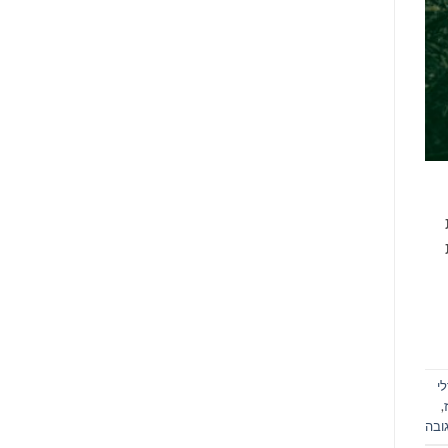
ת
י
,
ובה