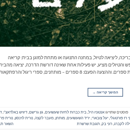
ריכה, ליציאה לטיול, במחנה התנועה או מתחת למזגן בבית: קריאה
 והטיולים מציע, יש פעילות אחת שאינה דורשת הדרכה, יציאה מהבית
ונסיעה, התארגנות ממושכת ואפילו שיחה: קריאת ספרים. וההצעה הפעם: 8 ספרים – מותחנים, ספרי ריגול והרפתקאו
המשך קריאה
→
פוסטים שתוייגו
אנטוניו היל
,
בית כברות לחיות שעשועים
,
גון גרישם
,
דיוויש באלדאצ'י
,
דל
ני רז פורטוגלי
,
יעל צובארי
,
יריד השעשועים
,
מותחן
,
מעבר לקצה
,
נורית לוינסון
,
נורית פרז
לה לקברג
,
רוני בק
,
תגובת שרשרת
השאר תג