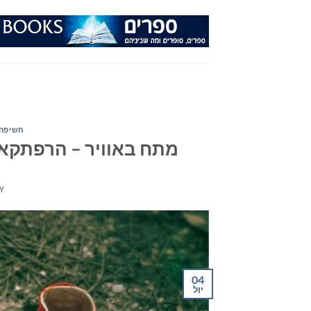
Ski
t
conten
חשיפה 
מתח באוויר – הרפתקאות, 
Y
04
יול