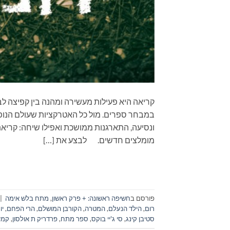
קריאה היא פעילות מעשירה ומהנה בין קפיצה לב
במבחר ספרים. מול כל האטרקציות שעולם הנופש
מומלצים חדשים. לבצע את […]
פורסם ב
חשיפה ראשונה: + פרק ראשון
,
מתח בלש אימה
|
רום
,
הילד הנעלם
,
המטרה
,
הקורבן המושלם
,
הרי הפחם
,
יו
סטיבן קינג
,
סי ג'יי בוקס
,
ספר מתח
,
פרדריק ת אולסון
,
קמי