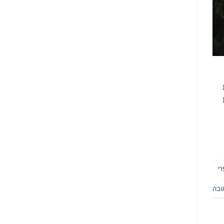
ת
רי
ובה