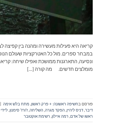
קריאה היא פעילות מעשירה ומהנה בין קפיצה לב
במבחר ספרים. מול כל האטרקציות שעולם הנופש
מומלצים חדשים. מה קורה […]
פורסם ב
חשיפה ראשונה: + פרק ראשון
,
מתח בלש אימה
|
דיבר
,
דניס ליהיין
,
הפקד מגרה
,
השליחה
,
ז'ורז' סימנון
,
ליידי
ראשו של אדם
,
רמה איילון
,
רשימת אוקטובר