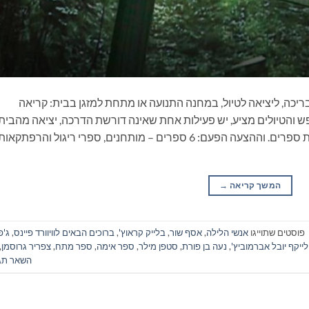
ריכה, ליציאה לטיול, במחנה התנועה או מתחת למזגן בבית: קריאה
 והטיולים מציע, יש פעילות אחת שאינה דורשת הדרכה, יציאה מהבית
ונסיעה, התארגנות ממושכת ואפילו שיחה: קריאת ספרים. וההצעה הפעם: 6 ספרים – מותחנים, ספרי ריגול והרפתקאו
המשך קריאה
→
פוסטים שתוייגו
אנשי הלילה
,
אסף שור
,
בלייק קראוץ'
,
ברוכים הבאים לוויוורד פיינס
,
ג'פ
 לייקף יובל אברמוביץ'
,
נעה בן פורת
,
סטפן מילר
,
ספר אימה
,
ספר מתח
,
צפריר גרוסמן
,
השאר תג