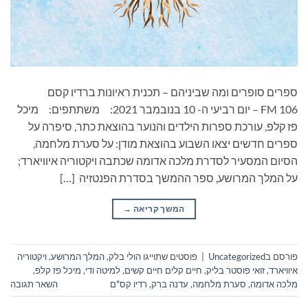
ספרים סופרים ומה שביניהם – תכנית ראיונות ברדיו קסם
106 FM – יום רביעי ה- 10 בנובמבר 2021: משתתפים: מיכל
פז קלפ, עורכת ספרות הילדים והנוער בהוצאת כתר, סיפרה על
ספרים חדשים יצאו השבוע בהוצאת מודן: על סערת מלחמה,
הסיום המסעיר לסדרת מלכה אדומה שכתבה ויקטוריה איוויארד;
על המלך המרושע, ספר ההמשך בסדרת הפנטזיה […]
המשך קריאה
→
פורסם ב
Uncategorized
|
פוסטים שתוייגו
הולי בלק
,
המלך המרושע
,
ויקטוריה
איוויארד
,
זואי פוסטר בליק
,
חיים קלים חיים קשים
,
למיטה ודי
,
מיכל פז קלפ
,
מלכה אדומה
,
סערת מלחמה
,
עדנה ברק
,
רדיו קס"ם
השאר תגובה