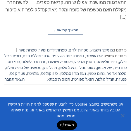
התארגנות ממושכת ואפילו שיחה: קריאת ספרים. להשתחרר
מקללת האם מכשפה של סופה ומלח מאת קנדל קולפר הוא סיפור
[…]
המשך קריאה
→
פורסם ב
מומלצי השבוע
,
ספרות ילדים
,
ספרות ילדים ונוער
,
ספרות נוער
|
פוסטים שתוייגו
ארז אשרוב
,
ג'וליוס ובונה השעונים
,
גרגור וקללת הדם
,
דורית בריל
פולק
,
דיוויד ווליאמס
,
הסכין והרקיע
,
ויקטוריה איוויארד
,
זרת זרת לשלום
,
טוני רוס
,
טים הייר
,
יעל אכמון
,
כאוס מהלך
,
מיכל אלפון
,
מיכל כהן
,
מכשפה של סופה ומלח
,
מלכה אדומה
,
נחום גוטמן
,
נעה מרוז סמלסון
,
סוזן קולינס
,
עולמטה
,
פטריק נס
,
פנטזיה
,
קנדל קולפר
,
רפאל ספורטה
,
תפוס ת'סבתא
השאר תגובה
אנו משתמשים בקובצי Cookie כדי להבטיח שנספק לך את חוויית הגלישה
הטובה ביותר באתר שלנו. אם תמשיך להשתמש באתר זה, נניח שאתה
מרוצה ממנו.
מאשר/ת
Copyright 2026 ©
Flatsome Theme