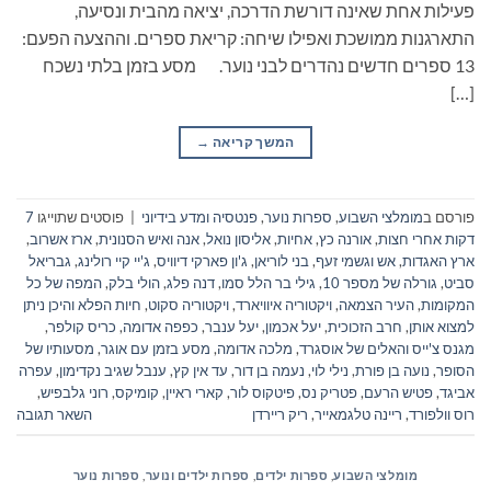
פעילות אחת שאינה דורשת הדרכה, יציאה מהבית ונסיעה,
התארגנות ממושכת ואפילו שיחה: קריאת ספרים. וההצעה הפעם:
13 ספרים חדשים נהדרים לבני נוער. מסע בזמן בלתי נשכח
[…]
המשך קריאה
→
פורסם ב
מומלצי השבוע
,
ספרות נוער
,
פנטסיה ומדע בידיוני
|
פוסטים שתוייגו
7
דקות אחרי חצות
,
אורנה כץ
,
אחיות
,
אליסון נואל
,
אנה ואיש הסנונית
,
ארז אשרוב
,
ארץ האגדות
,
אש וגשמי זעף
,
בני לוריאן
,
ג'ון פארקי דיוויס
,
ג'יי קיי רולינג
,
גבריאל
סביט
,
גורלה של מספר 10
,
גילי בר הלל סמו
,
דנה פלג
,
הולי בלק
,
המפה של כל
המקומות
,
העיר הצמאה
,
ויקטוריה איוויארד
,
ויקטוריה סקוט
,
חיות הפלא והיכן ניתן
למצוא אותן
,
חרב הזכוכית
,
יעל אכמון
,
יעל ענבר
,
כפפה אדומה
,
כריס קולפר
,
מגנס צ'ייס והאלים של אוסגרד
,
מלכה אדומה
,
מסע בזמן עם אוגר
,
מסעותיו של
הסופר
,
נועה בן פורת
,
נילי לוי
,
נעמה בן דור
,
עד אין קץ
,
ענבל שגיב נקדימון
,
עפרה
אביגד
,
פטיש הרעם
,
פטריק נס
,
פיטקוס לור
,
קארי ראיין
,
קומיקס
,
רוני גלבפיש
,
רוס וולפורד
,
ריינה טלגמאייר
,
ריק ריירדן
השאר תגובה
מומלצי השבוע
,
ספרות ילדים
,
ספרות ילדים ונוער
,
ספרות נוער