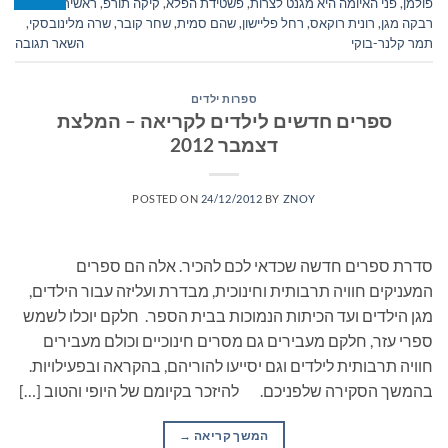
פולמן
,
פני האיומה היא מגנט לצרות
,
פשטידת הפלא
,
קיקה תורפ
,
ראשית קריאה
,
רבקה מגן
,
רונית רוקאס
,
רחל פליישון
,
שהם סמית
,
שחר קובר
,
שרה מלינובסקי
,
תמר קלנר-בוקי
השאר תגובה
ספרות ילדים
ספרים חדשים לילדים לקריאה – המלצת
דצמבר 2012
POSTED ON
24/12/2012
BY
ZNOY
סדרת ספרים חדשה שכדאי לכם להכיר. אלה הם ספרים
המעניקים חוויה תרבותית וחינוכית, מבדרת ועליזה עבור הילדים,
מגן הילדים ועד הכיתות הנמוכות בבית הספר. חלקם יוכלו לשמש
ספרי עזר, חלקם מעבירים גם מסרים חינוכיים וכולם מעבירים
חוויה תרבותית לילדים וגם יסייעו להוריהם, בהקראה ובפעילויות.
בהמשך הסקירה שלפניכם. להיזכר בקיומם של היופי והטוב […]
המשך קריאה
→