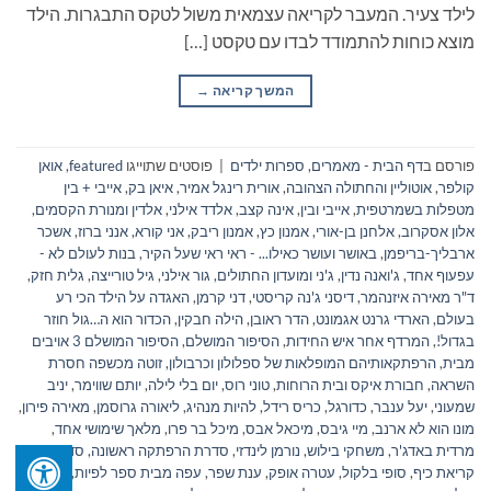
לילד צעיר. המעבר לקריאה עצמאית משול לטקס התבגרות. הילד
מוצא כוחות להתמודד לבדו עם טקסט […]
המשך קריאה
→
פורסם ב
דף הבית - מאמרים
,
ספרות ילדים
|
פוסטים שתוייגו
featured
,
אואן
קולפר
,
אוטוליין והחתולה הצהובה
,
אורית רינגל אמיר
,
איאן בק
,
אייבי + בין
מטפלות בשמרטפית
,
אייבי ובין
,
אינה קצב
,
אלדד אילני
,
אלדין ומנורת הקסמים
,
אלון אסקרוב
,
אלחנן בן-אורי
,
אמנון כץ
,
אמנון ריבק
,
אני קורא
,
אנני ברוז
,
אשכר
ארבליך-בריפמן
,
באושר ועושר כאילו... - ראי ראי שעל הקיר
,
בנות לעולם לא -
עפעוף אחד
,
ג'ואנה נדין
,
ג'ני ומועדון החתולים
,
גור אילני
,
גיל טורייצה
,
גלית חזק
,
ד"ר מאירה איזנהמר
,
דיסני ג'נה קריסטי
,
דני קרמן
,
האגדה על הילד הכי רע
בעולם
,
הארדי גרנט אגמונט
,
הדר ראובן
,
הילה חבקין
,
הכדור הוא ה…גול חוזר
בגדול!
,
המרדף אחר איש החידות
,
הסיפור המושלם
,
הסיפור המושלם 3 אויבים
מבית
,
הרפתקאותיהם המופלאות של ספלולון וכרבולון
,
זוטה מכשפה חסרת
השראה
,
חבורת איקס ובית הרוחות
,
טוני רוס
,
יום בלי לילה
,
יותם שווימר
,
יניב
שמעוני
,
יעל ענבר
,
כדורגל
,
כריס רידל
,
להיות מנהיג
,
ליאורה גרוסמן
,
מאירה פירון
,
מונו הוא לא ארנב
,
מיי גיבס
,
מיכאל אבס
,
מיכל בר פרו
,
מלאך שימושי אחד
,
מרדית באדג'ר
,
משחקי בילוש
,
נורמן לינדזי
,
סדרת הרפתקה ראשונה
,
סדרת
קריאת כיף
,
סופי בלקול
,
עטרה אופק
,
ענת שפר
,
עפה מבית ספר לפיות
,
פיליפ