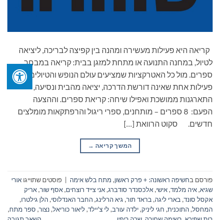
קריאה היא פעילות מעשירה ומהנה בין קפיצה לבריכה, ליציאה
לטיול, במחנה התנועה או מתחת למזגן בבית: קריאה במבחר
ספרים. מול כל האטרקציות שמציעים עולם הנופש והטיולים, יש
פעילות אחת שאינה דורשת הדרכה, יציאה מהבית ונסיעה,
התארגנות ממושכת ואפילו שיחה: קריאת ספרים. וההצעה
הפעם: 8 ספרים – מותחנים, ספרי ריגול והרפתקאות מומלצים
חדשים. סקוט הרוואת […]
המשך קריאה
→
פורסם ב
חשיפה ראשונה: + פרק ראשון
,
מתח בלש אימה
|
פוסטים שתוייגו
אורי
שגיא
,
איה מלמד
,
אישי
,
אלכסנדר סודברג
,
אני צייד רוצחים
,
אסף שור
,
אריק
אקסל סונד
,
בארי ליגה
,
בראד תור
,
גיא הרלינג
,
החבר האנדלוסי
,
הלן גילטרו
,
המחסל
,
התוכנית
,
חגי ליניק
,
ילדה עורב
,
לי צ'יילד
,
ליאור כוריאל
,
נצור
,
ספר מתח
,
רות שפירא
,
רשימה שחורה
,
שרה ריפין
השאר תגובה