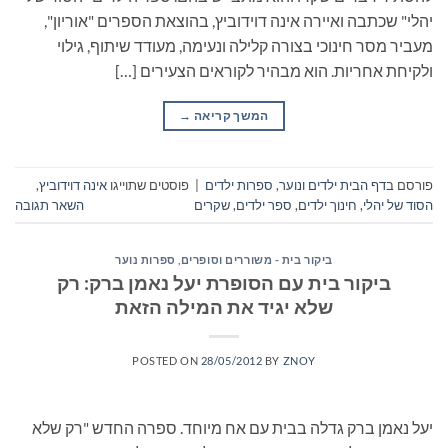
יהלי" שכתבה ואיירה אינה דוידוביץ, בהוצאת הספרים "אוריון",
מעביר מסר חינוכי בצורה קלילה ונעימה, מעודד שיתוף, גילוי
ולקיחת אחריות. הוא מבהיר לקוראים הצעירים […]
המשך קריאה
→
פורסם ב
דף הבית ילדים ונוער
,
ספרות ילדים
|
פוסטים שתוייגו
אינה דוידוביץ
,
הסוד של יהלי
,
חינוך ילדים
,
ספר ילדים
,
שקרים
השאר תגובה
ביקור בית - משוררים וסופרים
,
ספרות נוער
ביקור בית עם הסופרת יעל נאמן ברק: רק
שלא יגיד את המילה הזאת
POSTED ON
28/05/2012
BY
ZNOY
יעל נאמן ברק גדלה בבית עם אח מיוחד. ספרה החדש "רק שלא