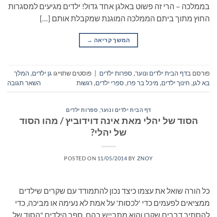
בממלכה – הרי זה פשוט באלגן אחד גדול! ילדים מגיעים למסגרות
החוץ מתוך ביתם הממלכה המוגנת שמקבלת אותם […]
המשך קריאה
→
פורסם ב
דף הבית ילדים ונוער
,
ספרות ילדים
|
פוסטים שתוייגו
גן ילדים
,
המלך
בא לגן
,
חינוך ילדים
,
מיכל בר פרו
,
ספרי ילדים
,
רגשות
השאר תגובה
דף הבית ילדים ונוער
,
ספרות ילדים
הסוד של יהלי מאת אינה דוידוביץ / מהו הסוד
של יהלי?
POSTED ON
11/05/2014
BY
ZNOY
כל הורה שואל את עצמו כיצד נכון להתמודד עם שקרים שילדים
ממציאים לפעמים כדי 'לכסות' על אמת לא נעימה או מביכה, כדי
להסתיר דברים שקרו והוא מתבייש בהם. ספר הילדים "הסוד של