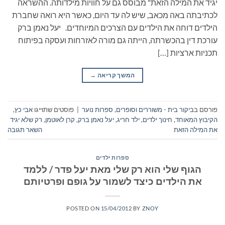
יגיד את המילה הזאת" מבוסס גם על חוויות מילדותה. ההשראה
לכתיבתה באה מכאב, שיש לה עד היום, כאשר היא רואה שחברת
הילדים דוחה את הילדים עם הצרכים המיוחדים. יעל נאמן ברק
עורכת דין בהכשרתה, הייתה גם מורה לאזרחות ועסקה בפיתוח
תכניות ארציות […]
המשך קריאה
→
פורסם ב
ביקור בית - משוררים וסופרים
,
ספרות נוער
|
פוסטים שתוייגו
אבי כץ
,
הקיבוץ המאוחד
,
חינוך ילדים
,
ילד חריג
,
יעל נאמן ברק
,
קרן לאוטמן
,
רק שלא יגיד
את המילה הזאת
השאר תגובה
ספרות ילדים
הגוף שלי הוא רק שלי מאת יעל פדר / ללמד
את הילדים כיצד לשמור על גופם ופרטיותם
POSTED ON
15/04/2012
BY
ZNOY