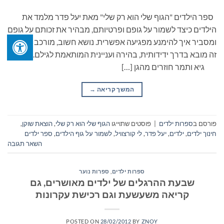
ספר הילדים "הגוף שלי הוא רק שלי" מאת יעל פדר מלמד את
הילדים כיצד לשמור על גופם ופרטיותם, מבהיר את זכותם על גופם
ומסביר איך להימנע מפגיעה אפשרית. נושא חשוב, מורכב ורגיש
זה מובא בדרך ידידותית, בהירה ועניינית המותאמת לגילם.
גיא ותמר חוזרים מהגן […]
המשך קריאה
→
פורסם ב
ספרות ילדים
|
פוסטים שתוייגו
הגוף שלי הוא רק שלי
,
הוצאת שוקן
,
חינוך ילדים
,
ילדים
,
יעל פדר
,
לי קורצוויל
,
לשמור על גוף הילדים
,
ספר ילדים
השאר תגובה
ספרות ילדים
,
ספרות נוער
שבעת ההרגלים של ילדים מאושרים, גם
קריאה משעשעת וגם רכישת עקרונות
POSTED ON
28/02/2012
BY
ZNOY