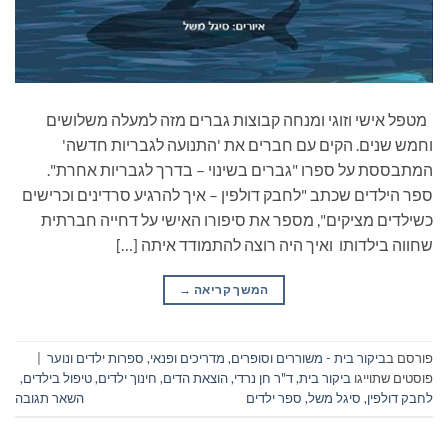
מטפל אישי וזוגי ומנחה קבוצות גברים מזה למעלה משלושים
וחמש שנים. הקים עם חברים את 'התנועה לגבריות חדשה'
המתבססת על ספרו "גברים בשינוי – בדרך לגבריות אחרת".
ספר הילדים שכתב "לחבק דולפין – איך להרגיע סרדינים וכרישים
כשילדים מציקים", מספר את סיפורו האישי על דחייה חברתית
שחווה בילדותו ואיך היה רוצה להתמודד איתה […]
המשך קריאה
→
פורסם ב
ביקור בית - משוררים וסופרים
,
מדריכים ופנאי
,
ספרות ילדים ונוער
|
פוסטים שתוייגו
ביקור בית
,
ד"ר חן נרדי
,
הוצאת הדים
,
חינוך ילדים
,
טיפול בילדים
,
לחבק דולפין
,
סיגל משל
,
ספר ילדים
השאר תגובה