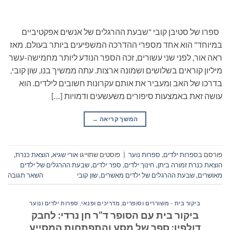
ספרו של סטיבן קובי "שבעת ההרגלים של אנשים אפקטיביים
במיוחד" הוא אחד מספרי ההדרכה המשפיעים ביותר בעולם. מאז
ראה אור, לפני שני עשורים, זכה הספר הנודע ליותר מחמישה-עשר
מיליון קוראים בשלושים ושמונה ארצות. עתה ממשיך בנו, שון קובי,
בדרכו של האב ומעביר את אותם עקרונות חשובים לילדים. הוא
עושה זאת באמצעות סיפורים משעשעים ודמויות […]
המשך קריאה
→
פורסם ב
ספרות ילדים
,
ספרות נוער
|
פוסטים שתוייגו
אורי שגיא
,
הוצאת כנרת
,
הוצאת כנרת זמורה ביתן
,
חינוך ילדים
,
ספר ילדים
,
שבעת ההרגלים של ילדים
מאושרים
,
שבעת ההרגלים של ילדים מאשרים
,
שון קובי
השאר תגובה
ביקור בית - משוררים וסופרים
,
מדריכים ופנאי
,
ספרות ילדים ונוער
ביקור בית עם הסופר ד"ר חן נרדי: לחבק
דולפין: ספר של מסע והתפתחות המסייע