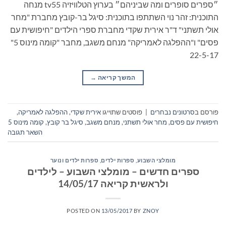
״ספרים סופרים ומה שביניהם״ בערוץ הטלוויזיה tv55 מנחה
התוכנית: זהר נוי השתתפו בתוכנית: סיגל בר-קובץ מחברת "מחר
אולי תשתני" ד"ר אירית שקדי מחברת ספרי הילדים "חיפושית עם
פסים" ו"ההפלגה לאמריקה" מנחם משגב, מחבר "קומה מינוס 5"
22-5-17
המשך קריאה
→
פורסם ב
סרטונים נבחרים
|
פוסטים שתוייגו
אירית שקדי
,
ההפלגה לאמריקה
,
חיפושית עם פסים
,
מחר אולי תשתני
,
מנחם משגב
,
סיגל בר קובץ
,
קומה מינוס 5
השאר תגובה
מומלצי השבוע
,
ספרות ילדים
,
ספרות ילדים ונוער
ספרים חדשים – מומלצי השבוע – לילדים
ולראשית קריאה 14/05/17
POSTED ON
13/05/2017
BY
ZNOY