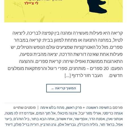
קריאה היא פעילות מעשירה ומהנה בין קפיצה לבריכה, ליציאה
לטיול, במחנה התנועה או מתחת למזגן בבית: קריאה במבחר
ספרים. מול כל האטרקציות שמציעים עולם הנופש והטיולים, יש
פעילות אחת שאינה דורשת הדרכה, יציאה מהבית ונסיעה,
התארגנות ממושכת ואפילו שיחה: קריאת ספרים. וההצעה
הפעם: 20 ספרים – מותחנים, ספרי ריגול והרפתקאות מומלצים
חדשים. העבר חזר לרדוף […]
המשך קריאה
→
פורסם ב
חשיפה ראשונה: + פרק ראשון
,
מתח בלש אימה
|
פוסטים שתוייגו
אגתה כריסטי
,
אורלי מזור יובל
,
אינגה מיכאלי
,
אל תוך המים
,
אנדרס דה לה מוטה
,
אנתוני וארן
,
אסנת הדר
,
אסף שור
,
ארז אשרוב
,
אתה הבא בתור
,
ביל הודג'ס
,
ביער
אפל
,
בראד תור
,
ג'וליה היברלין
,
גבריאל אלון
,
גרג הורביץ
,
דורית בריל פולק
,
דיוויד