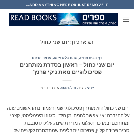
Ski
ADD ANYTHING HERE OR JUST REMOVE IT...
t
conten
תג ארכיון:
יום שני כחול
דף הבית פרוזה
,
מתח בלש אימה
,
פרוזה תרגום
יום שני כחול – ראשון בסדרת מותחנים
פסיכולוגיים מאת ניקי פרנץ'
POSTED ON
30/01/2012
BY
ZNOY
יום שני כחול הוא מותחן פסיכולוגי שמן העמודים הראשונים עונה
על ההגדרה "אי-אפשר להניחו מן היד". סגנונו מינימליסטי, קצבי
ומתוחכם ובמרכזו תעלומה מדירת שינה. עלילתו סובבת
סביב פרידה קליין, פסיכולוגית קלינית שמתמסרת לקשיים של