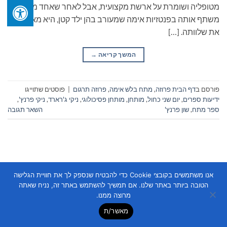
מטופליה ושומרת על ארשת מקצועית, אבל לאחר שאחד מהם
משתף אותה בפנטזיות אימה שמעורב בהן ילד קטן, היא מאבדת
את שלוותה. […]
המשך קריאה
→
פורסם ב
דף הבית פרוזה
,
מתח בלש אימה
,
פרוזה תרגום
|
פוסטים שתוייגו
ידיעות ספרים
,
יום שני כחול
,
מותחן
,
מותחן פסיכולוגי
,
ניקי ג'רארד
,
ניקי פרנץ'
,
ספר מתח
,
שון פרנץ'
השאר תגובה
אנו משתמשים בקובצי Cookie כדי להבטיח שנספק לך את חוויית הגלישה
הטובה ביותר באתר שלנו. אם תמשיך להשתמש באתר זה, נניח שאתה
Copyright 2026 ©
Flatsome Theme
מרוצה ממנו.
מאשר/ת