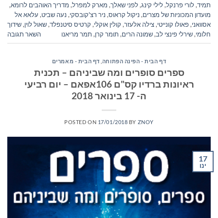
תמיד
,
לורי פרנקל
,
לילי קינג
,
לפני שאלך
,
מארק למפרל
,
מדריך האוהבים לרומא
,
מועדון המכוניות של מצרים
,
ניקול קראוס
,
ניר רצ'קובסקי
,
נעה שביט
,
עלאא אל
אסוואני
,
פאולו קונייטי
,
צילה אלעזר
,
קולין אוקלי
,
קרטיס סיטנפלד
,
שאול לוין
,
שידוך
חלומי
,
שירלי פינצי לב
,
שמונה הרים
,
תומר קרן
,
תמר מריאנו
השאר תגובה
דף הבית - הפינה הפתוחה
,
דף הבית - מאמרים
ספרים סופרים ומה שביניהם – תכנית
ראיונות ברדיו קס"ם 106אפאם – יום רביעי
ה- 17 בינואר 2018
POSTED ON
17/01/2018
BY
ZNOY
17
ינו