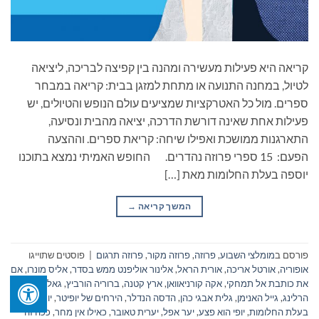
קריאה היא פעילות מעשירה ומהנה בין קפיצה לבריכה, ליציאה
לטיול, במחנה התנועה או מתחת למזגן בבית: קריאה במבחר
ספרים. מול כל האטרקציות שמציעים עולם הנופש והטיולים, יש
פעילות אחת שאינה דורשת הדרכה, יציאה מהבית ונסיעה,
התארגנות ממושכת ואפילו שיחה: קריאת ספרים. וההצעה
הפעם: 15 ספרי פרוזה נהדרים. החופש האמיתי נמצא בתוכנו
יוספה בעלת החלומות מאת […]
המשך קריאה
→
פורסם ב
מומלצי השבוע
,
פרוזה
,
פרוזה מקור
,
פרוזה תרגום
|
פוסטים שתוייגו
אופוריה
,
אורטל אריכה
,
אורית הראל
,
אלינור אוליפנט ממש בסדר
,
אליס מונרו
,
אם
את כותבת אל תמחקי
,
אקה קורניאוואן
,
ארץ קטנה
,
ברוריה הורביץ
,
גאל פיי
,
גיא
הרלינג
,
גייל האנימן
,
גלית אבגי כהן
,
הדסה הנדלר
,
הירחים של יופיטר
,
יוספה
בעלת החלומות
,
יופי הוא פצע
,
יער אפל
,
יערית טאובר
,
כאילו אין מחר
,
ככה זה