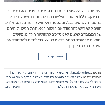
היום יום רביעי 21/09/22 בתוכנית ספרים סופרים ומה שביניהם
ברדיו קסם 106אפאם: העלייה בתוחלת החיים משמעה גידול
במספר הקשישים בכלל ובמספר חולי האלצהיימר בפרט. הילדים
חווים קושי רגשי להתמודד עם הזיקנה המאוחרת, הגילנות והיחס
של המבוגרים לזקנים לא מסייעים לתחושות הילדים, מקשים
ומונעים מההורים להתמודד עם הנושא. כדי לנסות ולהתמודד עם
האתגר כתבה טלי […]
המשך קריאה
→
פורסם ב
Uncategorized
,
דף הבית - הפינה הפתוחה
,
דף הבית - מאמרים
|
פוסטים שתוייגו
אנשים שאנחנו פוגשים בחופשה
,
האנשים מרציף 5
,
טלי שטרית
,
יחסית לגילה
,
לינווד ברקלי
,
מי שמוצא ראשון
,
סבא גדול לפעמים קצת מבולבל
,
עיינה פרידמן
,
קלייר פולי
,
רדיו קס"ם
השאר תגובה