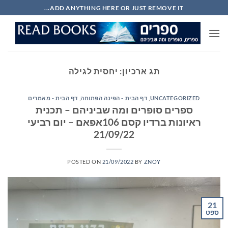
Ski
ADD ANYTHING HERE OR JUST REMOVE IT...
t
conten
תג ארכיון:
יחסית לגילה
UNCATEGORIZED
,
דף הבית - הפינה הפתוחה
,
דף הבית - מאמרים
ספרים סופרים ומה שביניהם – תכנית
ראיונות ברדיו קסם 106אפאם – יום רביעי
21/09/22
POSTED ON
21/09/2022
BY
ZNOY
21
ספט