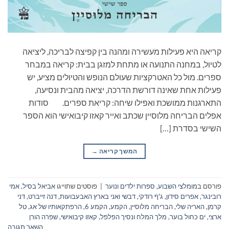
קריאה היא פעילות מעשירה ומהנה בין קפיצה לבריכה, ליציאה
לטיול, במחנה התנועה או מתחת למזגן בבית: קריאה במבחר
ספרים. מול כל האטרקציות שעולם הנופש והטיולים מציע, יש
פעילות אחת שאינה דורשת הדרכה, יציאה מהבית ונסיעה,
התארגנות ממושכת ואפילו שיחה: קריאת ספרים. סודות
אפלים הבריחה מלוסיין שכתב ואייר קאזו קיבואישי הוא הספר
השישי בסדרת […]
המשך קריאה
→
פורסם ב
מומלצי השבוע
,
ספרות ילדים ונוער
|
פוסטים שתוייגו
אביאל בסיל
,
אמי
רובינגר
,
אפרים סידון
,
ג'ף רודקי
,
דבשי ואני בארץ האבעבועות
,
דנה זייברט
,
דני
קרמן
,
האריה שלי
,
הבריחה מלוסיין
,
הקמע
,
הקמע 6
,
הרפתקאותיו של אג
,
טל
ארצי
,
ים כחול בוער
,
מלך המלח ונסיך הפלפל
,
קאזו קיבואישי
,
שפרה הורן
השאר תגובה