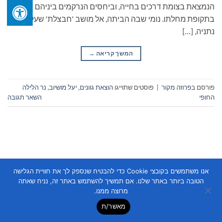
הנמצאת בצומת דרכים בחייה, וביחסים הנרקמים ביניהם
בתקופת מחלתו. נומי שבה הביתה, אל מושב 'חבצלת' שעל יד
נתניה, […]
המשך קריאה
→
פורסם ב
פרוזה מקור
|
פוסטים שתוייגו
הוצאת גוונים
,
יעל מושיוב
,
נר הלילה
החופי
השאר תגובה
אנו משתמשים בקובצי Cookie כדי להבטיח שנספק לך את חוויית הגלישה
Copyright 2026 ©
Flatsome Theme
הטובה ביותר באתר שלנו. אם תמשיך להשתמש באתר זה, נניח שאתה
מרוצה ממנו.
מאשר/ת