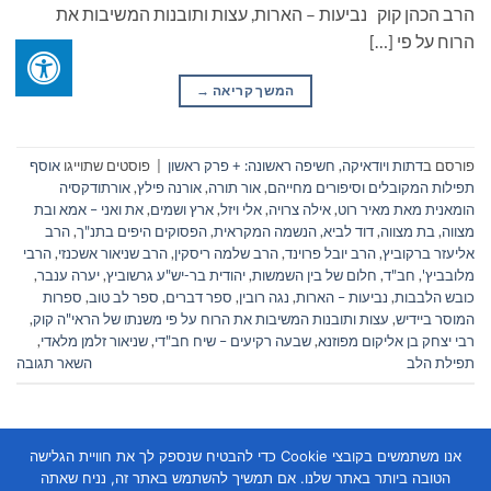
הרב הכהן קוק נביעות – הארות, עצות ותובנות המשיבות את
הרוח על פי […]
המשך קריאה
→
פורסם ב
דתות ויודאיקה
,
חשיפה ראשונה: + פרק ראשון
|
פוסטים שתוייגו
אוסף
תפילות המקובלים וסיפורים מחייהם
,
אור תורה
,
אורנה פילץ
,
אורתודקסיה
הומאנית מאת מאיר רוט
,
אילה צרויה
,
אלי ויזל
,
ארץ ושמים
,
את ואני – אמא ובת
מצווה
,
בת מצווה
,
דוד לביא
,
הנשמה המקראית
,
הפסוקים היפים בתנ"ך
,
הרב
אליעזר ברקוביץ
,
הרב יובל פרוינד
,
הרב שלמה ריסקין
,
הרב שניאור אשכנזי
,
הרבי
מלובביץ'
,
חב"ד
,
חלום של בין השמשות
,
יהודית בר-יש"ע גרשוביץ
,
יערה ענבר
,
כובש הלבבות
,
נביעות – הארות
,
נגה רובין
,
ספר דברים
,
ספר לב טוב
,
ספרות
המוסר ביידיש
,
עצות ותובנות המשיבות את הרוח על פי משנתו של הראי"ה קוק
,
רבי יצחק בן אליקום מפוזנא
,
שבעה רקיעים – שיח חב"די
,
שניאור זלמן מלאדי
,
תפילת הלב
השאר תגובה
אנו משתמשים בקובצי Cookie כדי להבטיח שנספק לך את חוויית הגלישה
הטובה ביותר באתר שלנו. אם תמשיך להשתמש באתר זה, נניח שאתה