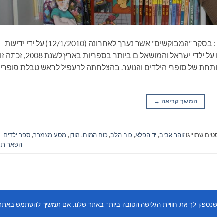
סופרת הילדים והנוער זוהר אביב כובשת פסגות : בסקר "המבוקשים" אשר נערך לאחרונה (12/1/2010) על ידי ידיעות
אחרונות ומינה צמח בנושא – הספרים האהובים על ילדי ישראל והמושאלים ביותר בספריו
ותחת של סופרי הילדים והנוער. בהצלחתה להעפיל לראש טבלת סופרי
המשך קריאה
→
טים שתוייגו
זוהר אביב
,
יד הפלא
,
כוח הלב
,
כוח המוח
,
מודן
,
מסע מצמרר
,
ספר ילדים
השאר תג