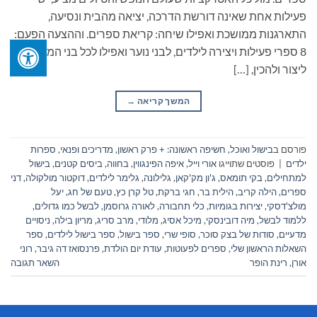
פעילות אחת שאינה דורשת הדרכה, יציאה מהבית ונסיעה,
התארגנות ממושכת ואפילו שיחה: קריאת ספרים. וההצעה הפעם:
8 ספרי פעילות ויצירה לילדים, לבני נוער ואפילו לכל בני המשפחה.
ליצור ולהכין, […]
המשך קריאה
→
פורסם ב
בישול ואוכל
,
חשיפה ראשונה: + פרק ראשון
,
מדריכים ופנאי
,
ספרות
ילדים
|
פוסטים שתוייגו
אורי וייל
,
איפה הפינגווין
,
בחווה
,
ביסים קטנים
,
בישול
למתחילים
,
בקי תומאס
,
ג'ון מק'קאן
,
גלילונה
,
גלימר לילדים
,
דוקטור מולקולה
,
דני
ספרים
,
הילה קריב
,
הילית בר
,
חגי ברקת
,
טל קרן כץ
,
טעם של חג
,
יעל
מולצ'דסקי
,
יצירות בגומיות
,
כלי תחבורה
,
לאורה גרוסמן
,
לבשל כמו גדולים
,
ללמוד לבשל
,
מיה דובינסקי
,
מיכל אסיג
,
מלודי
,
מרב סריג
,
מריון בילה
,
ניסויים
מדעיים
,
סודות של בצק סוכר
,
סופי שרי
,
ספר בישול
,
ספר בישול לילדים
,
ספר
השאלות הראשון שלי
,
ספרים לפעוטות
,
עודת יום הולדת
,
פרנסואז דה גיבר
,
רוני
אורן
,
רינת הופר
השאר תגובה