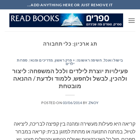
Ski
ADD ANYTHING HERE OR JUST REMOVE IT...
t
conten
תג ארכיון:
כלי תחבורה
בישול ואוכל
,
חשיפה ראשונה: + פרק ראשון
,
מדריכים ופנאי
,
ספרות
ילדים
פעילויות יוצרת לילדים ולכל המשפחה: ליצור
ולהכין, לבשל ולחפש, ללמוד ולדעת / ההנאה
מובטחת
POSTED ON
03/06/2014
BY
ZNOY
קריאה היא פעילות מעשירה ומהנה בין קפיצה לבריכה, ליציאה
לטיול, במחנה התנועה או מתחת למזגן בבית: קריאה במבחר
ספרים. מול כל האטרקציות שעולם הנופש והטיולים מציע, יש